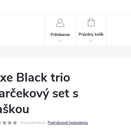
Napísali o nás
Často kladené otázky
Bonusový program
NÁKUPNÝ
KOŠÍK
Prázdny košík
Prihlásenie
xe Black trio
arčekový set s
aškou
Neohodnotené
Podrobnosti hodnotenia