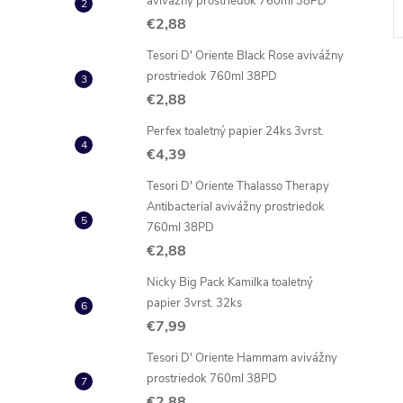
avivážny prostriedok 760ml 38PD
€2,88
Tesori D' Oriente Black Rose avivážny
prostriedok 760ml 38PD
€2,88
Perfex toaletný papier 24ks 3vrst.
€4,39
Tesori D' Oriente Thalasso Therapy
Antibacterial avivážny prostriedok
760ml 38PD
€2,88
Nicky Big Pack Kamilka toaletný
papier 3vrst. 32ks
€7,99
Tesori D' Oriente Hammam avivážny
prostriedok 760ml 38PD
€2,88