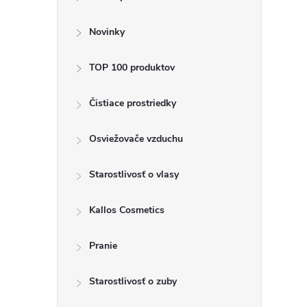
ý
p
Novinky
a
TOP 100 produktov
n
Čistiace prostriedky
e
Osviežovače vzduchu
l
Starostlivosť o vlasy
Kallos Cosmetics
Pranie
Starostlivosť o zuby