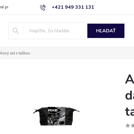
+421 949 331 131
né produkty
Blog
Obchodné podmienky
Kontaktujte nás
HĽADAŤ
ekový set s taškou
A
d
t