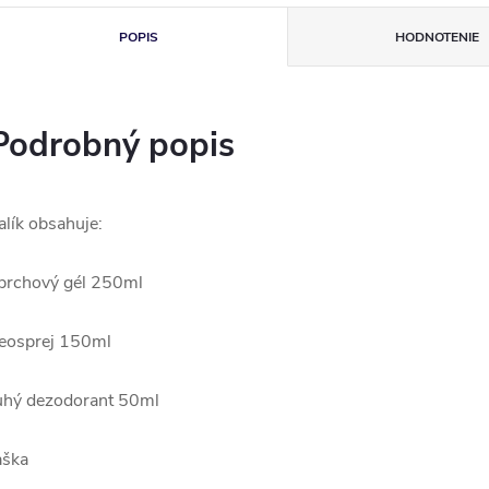
POPIS
HODNOTENIE
Podrobný popis
alík obsahuje:
prchový gél 250ml
eosprej 150ml
uhý dezodorant 50ml
aška