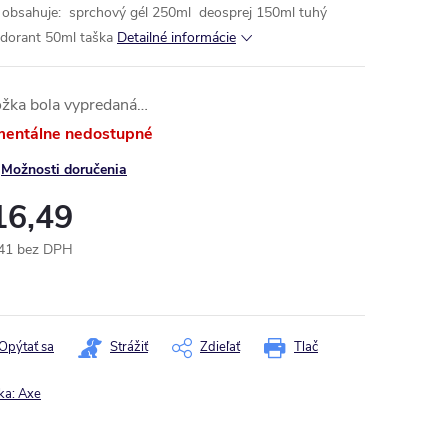
k obsahuje:
sprchový gél 250ml
deosprej 150ml
tuhý
dorant 50ml
taška
Detailné informácie
ožka bola vypredaná…
entálne nedostupné
Možnosti doručenia
16,49
41 bez DPH
otková
:
Opýtať sa
Strážiť
Zdieľať
Tlač
ka:
Axe