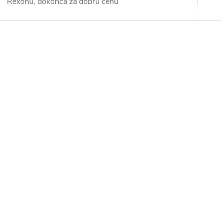
Rexonu, dokonca za dobrú cenu