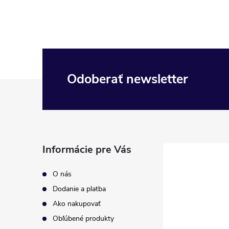
Odoberať newsletter
Z
á
p
Informácie pre Vás
ä
O nás
t
Dodanie a platba
Ako nakupovať
i
Obľúbené produkty