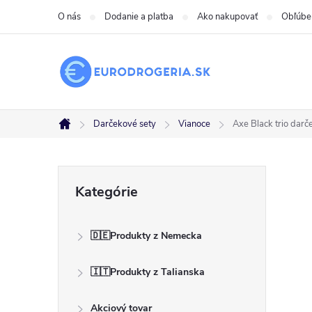
Prejsť
O nás
Dodanie a platba
Ako nakupovať
Obľúbe
na
obsah
Darčekové sety
Vianoce
Axe Black trio darč
Domov
B
Preskočiť
Kategórie
kategórie
o
🇩🇪Produkty z Nemecka
č
🇮🇹Produkty z Talianska
n
Akciový tovar