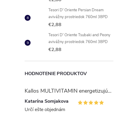
Tesori D' Oriente Persian Dream
avivážny prostriedok 760ml 38PD
€2,88
Tesori D' Oriente Tsubaki and Peony
avivážny prostriedok 760ml 38PD
€2,88
HODNOTENIE PRODUKTOV
Kallos MULTIVITAMIN energetizujúci šampón na vlasy 1 l
Katarína Somjakova
Určí ešte objednám