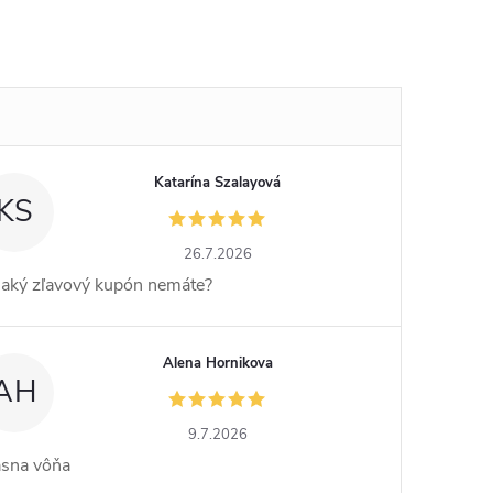
Katarína Szalayová
KS
26.7.2026
jaký zľavový kupón nemáte?
Alena Hornikova
AH
9.7.2026
ásna vôňa