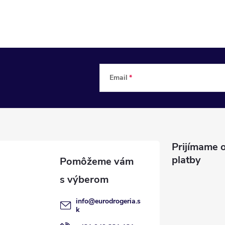
Email
Prijímame o
platby
info
@
eurodrogeria.s
k