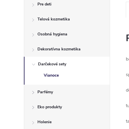
Pre deti
Telová kozmetika
Osobná hygiena
Dekoratívna kozmetika
b
Darčekové sety
s
Vianoce
d
Parfémy
t
Eko produkty
t
Holenie