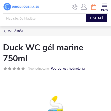
Prejsť
NÁKUPN
KOŠÍK
na
obsah
HĽADAŤ
WC čističe
Duck WC gél marine
750ml
Neohodnotené
Podrobnosti hodnotenia