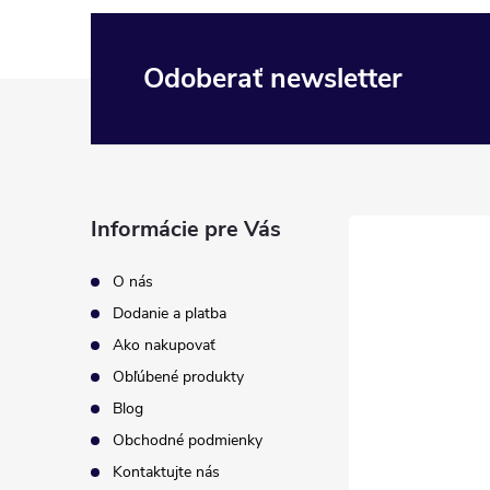
Odoberať newsletter
Z
á
p
Informácie pre Vás
ä
O nás
t
Dodanie a platba
Ako nakupovať
i
Obľúbené produkty
Blog
e
Obchodné podmienky
Kontaktujte nás