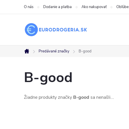
Prejsť
O nás
Dodanie a platba
Ako nakupovať
Obľúbe
na
obsah
Predávané značky
B-good
Domov
B-good
Žiadne produkty značky
B-good
sa nenašli...