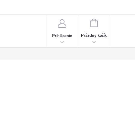
Napísali o nás
Často kladené otázky
Bonusový program
NÁKUPNÝ
KOŠÍK
Prázdny košík
Prihlásenie