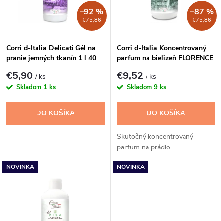
n
i
–92 %
–87 %
€75,86
€75,86
i
s
e
Corri d-Italia Delicati Gél na
Corri d-Italia Koncentrovaný
pranie jemných tkanín 1 l 40
parfum na bielizeň FLORENCE
p
PD
250ml
p
€5,90
€9,52
/ ks
/ ks
r
Skladom
1 ks
Skladom
9 ks
r
o
DO KOŠÍKA
DO KOŠÍKA
o
d
Skutočný koncentrovaný
d
parfum na prádlo
u
NOVINKA
NOVINKA
u
k
k
t