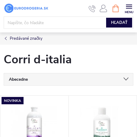
Prejsť
NÁKUPN
KOŠÍK
na
obsah
HĽADAŤ
Predávané značky
Corri d-italia
R
Abecedne
a
Najlacnejšie
V
NOVINKA
Najdrahšie
d
ý
Najpredávanejšie
e
p