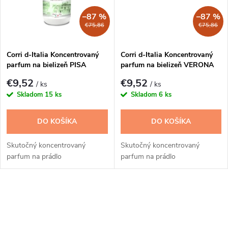
t
o
–87 %
–87 %
o
€75,86
€75,86
v
v
Corri d-Italia Koncentrovaný
Corri d-Italia Koncentrovaný
parfum na bielizeň PISA
parfum na bielizeň VERONA
250ml
250ml
€9,52
€9,52
/ ks
/ ks
Skladom
15 ks
Skladom
6 ks
DO KOŠÍKA
DO KOŠÍKA
Skutočný koncentrovaný
Skutočný koncentrovaný
parfum na prádlo
parfum na prádlo
O
v