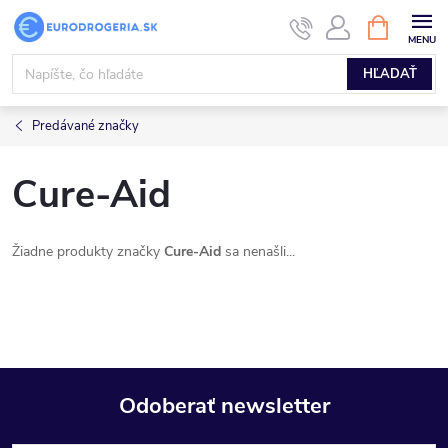
Prejsť
NÁKUPN
KOŠÍK
na
obsah
HĽADAŤ
Predávané značky
Cure-Aid
Žiadne produkty značky
Cure-Aid
sa nenašli...
Odoberať newsletter