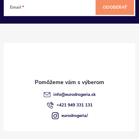
Z
Email
ODOBERAŤ
á
p
ä
t
i
e
info
@
eurodrogeria.sk
+421 949 331 131
eurodrogeria/