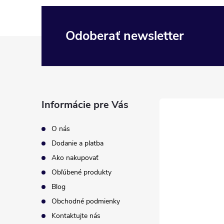
Odoberať newsletter
Z
á
p
Informácie pre Vás
ä
O nás
t
Dodanie a platba
Ako nakupovať
i
Obľúbené produkty
Blog
e
Obchodné podmienky
Kontaktujte nás