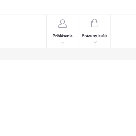
Napísali o nás
Často kladené otázky
Bonusový program
NÁKUPNÝ
KOŠÍK
Prázdny košík
Prihlásenie