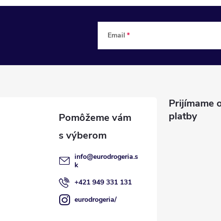
Email
Prijímame o
platby
info
@
eurodrogeria.s
k
+421 949 331 131
eurodrogeria/