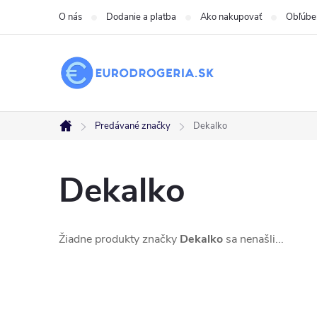
Prejsť
O nás
Dodanie a platba
Ako nakupovať
Obľúbe
na
obsah
Predávané značky
Dekalko
Domov
Dekalko
Žiadne produkty značky
Dekalko
sa nenašli...