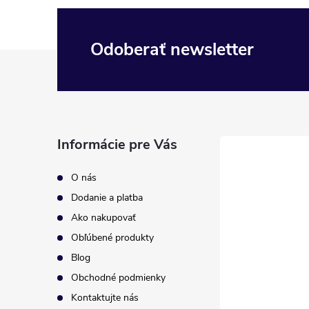
Odoberať newsletter
Z
á
p
Informácie pre Vás
ä
O nás
t
Dodanie a platba
Ako nakupovať
i
Obľúbené produkty
Blog
e
Obchodné podmienky
Kontaktujte nás