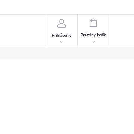
Napísali o nás
Často kladené otázky
Bonusový program
NÁKUPNÝ
KOŠÍK
Prázdny košík
Prihlásenie