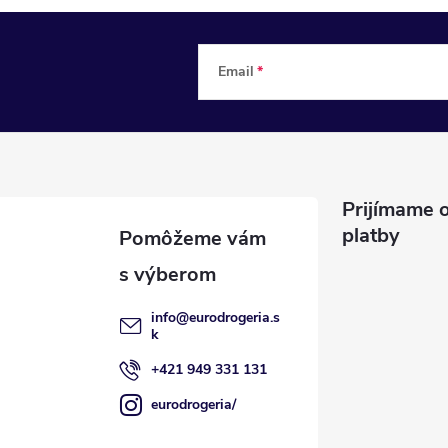
Email
Prijímame o
platby
info
@
eurodrogeria.s
k
+421 949 331 131
eurodrogeria/