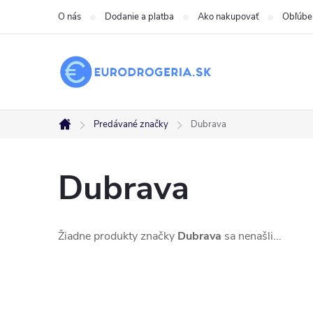
Prejsť
O nás
Dodanie a platba
Ako nakupovať
Obľúbe
na
obsah
Predávané značky
Dubrava
Domov
Dubrava
Žiadne produkty značky
Dubrava
sa nenašli...