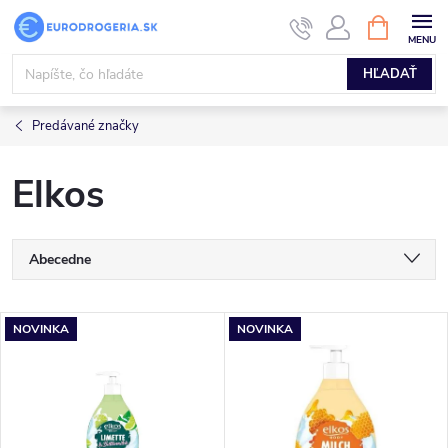
Prejsť
NÁKUPN
KOŠÍK
na
obsah
HĽADAŤ
Predávané značky
Elkos
R
Abecedne
a
Najlacnejšie
V
NOVINKA
NOVINKA
Najdrahšie
d
ý
Najpredávanejšie
e
p