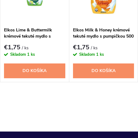
n
i
i
s
e
Elkos Lime & Buttermilk
Elkos Milk & Honey krémové
krémové tekuté mydlo s
tekuté mydlo s pumpičkou 500
p
pumpičkou 500 ml
ml
p
€1,75
€1,75
/ ks
/ ks
r
Skladom
1 ks
Skladom
1 ks
r
o
DO KOŠÍKA
DO KOŠÍKA
o
d
d
O
u
u
v
k
l
k
t
á