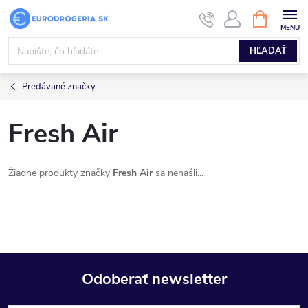
Prejsť
NÁKUPN
KOŠÍK
na
obsah
HĽADAŤ
Predávané značky
Fresh Air
Žiadne produkty značky
Fresh Air
sa nenašli...
Odoberať newsletter