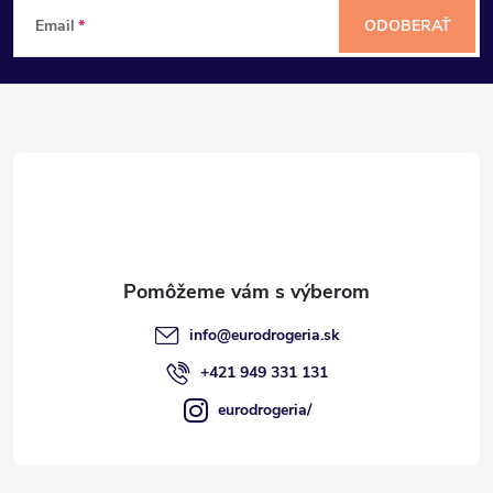
Z
Email
ODOBERAŤ
á
p
ä
t
i
e
info
@
eurodrogeria.sk
+421 949 331 131
eurodrogeria/