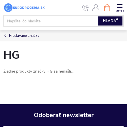
Prejsť
NÁKUPN
KOŠÍK
na
obsah
HĽADAŤ
Predávané značky
HG
Žiadne produkty značky
HG
sa nenašli...
Odoberať newsletter