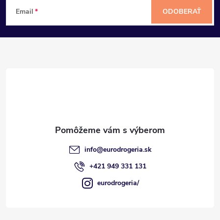
Z
Email
ODOBERAŤ
á
p
ä
t
i
e
info
@
eurodrogeria.sk
+421 949 331 131
eurodrogeria/