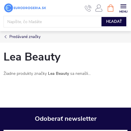
Prejsť
NÁKUPN
KOŠÍK
na
obsah
HĽADAŤ
Predávané značky
Lea Beauty
Žiadne produkty značky
Lea Beauty
sa nenašli...
Odoberať newsletter