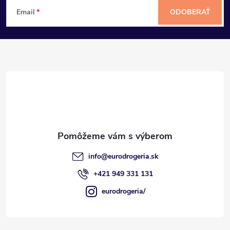
Z
Email
ODOBERAŤ
á
p
ä
t
i
e
info
@
eurodrogeria.sk
+421 949 331 131
eurodrogeria/