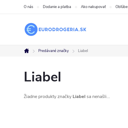
Prejsť
O nás
Dodanie a platba
Ako nakupovať
Obľúbe
na
obsah
Predávané značky
Liabel
Domov
Liabel
Žiadne produkty značky
Liabel
sa nenašli...