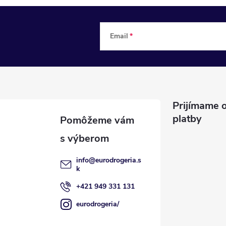
Email
Prijímame o
platby
info
@
eurodrogeria.s
k
+421 949 331 131
eurodrogeria/