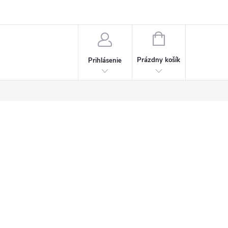
Napísali o nás
Často kladené otázky
Bonusový program
NÁKUPNÝ
KOŠÍK
Prázdny košík
Prihlásenie