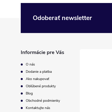
Odoberať newsletter
Z
á
p
Informácie pre Vás
ä
O nás
t
Dodanie a platba
Ako nakupovať
i
Obľúbené produkty
Blog
e
Obchodné podmienky
Kontaktujte nás