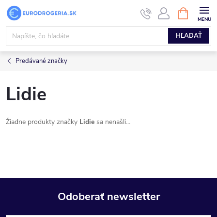
Prejsť
NÁKUPN
KOŠÍK
na
obsah
HĽADAŤ
Predávané značky
Lidie
Žiadne produkty značky
Lidie
sa nenašli...
Odoberať newsletter