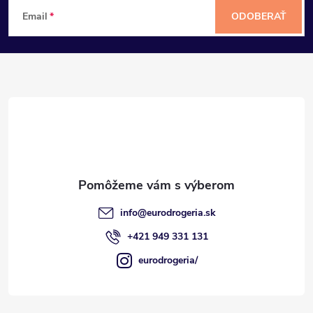
Z
Email
ODOBERAŤ
á
p
ä
t
i
e
info
@
eurodrogeria.sk
+421 949 331 131
eurodrogeria/