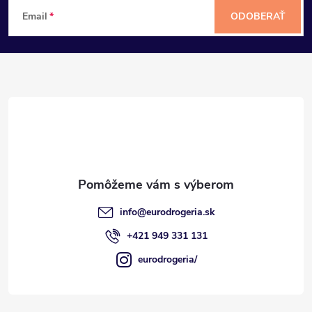
Z
Email
ODOBERAŤ
á
p
ä
t
i
e
info
@
eurodrogeria.sk
+421 949 331 131
eurodrogeria/