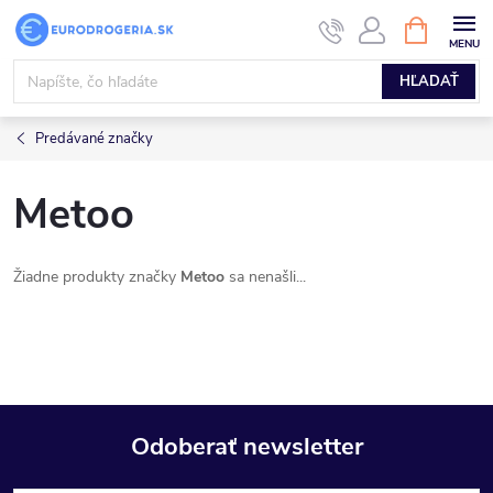
Prejsť
NÁKUPN
KOŠÍK
na
obsah
HĽADAŤ
Predávané značky
Metoo
Žiadne produkty značky
Metoo
sa nenašli...
Odoberať newsletter