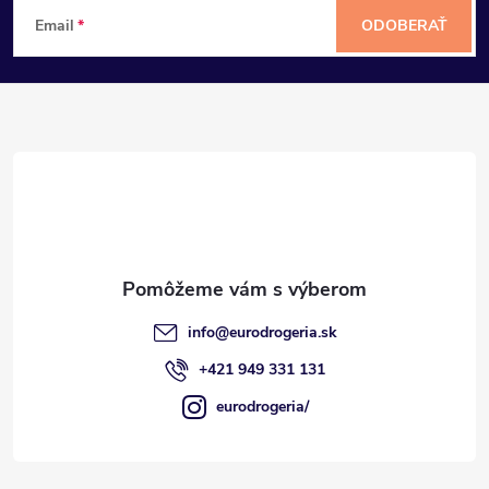
Z
Email
ODOBERAŤ
á
p
ä
t
i
e
info
@
eurodrogeria.sk
+421 949 331 131
eurodrogeria/