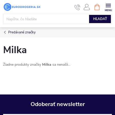
Prejsť
NÁKUPN
KOŠÍK
na
obsah
HĽADAŤ
Predávané značky
Milka
Žiadne produkty značky
Milka
sa nenašli...
Odoberať newsletter