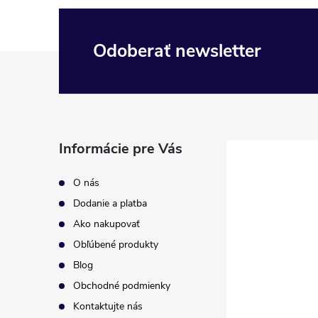
Odoberať newsletter
Z
á
p
Informácie pre Vás
ä
O nás
t
Dodanie a platba
Ako nakupovať
i
Obľúbené produkty
Blog
e
Obchodné podmienky
Kontaktujte nás