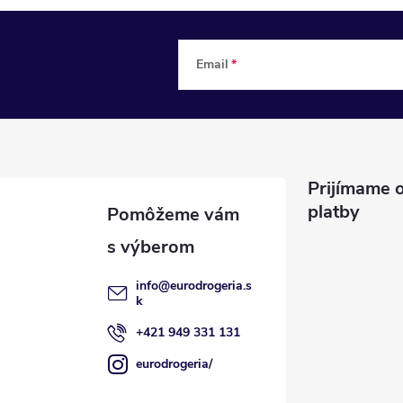
Email
Prijímame o
platby
info
@
eurodrogeria.s
k
+421 949 331 131
eurodrogeria/