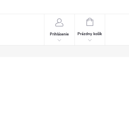
Napísali o nás
Často kladené otázky
Bonusový program
NÁKUPNÝ
KOŠÍK
Prázdny košík
Prihlásenie