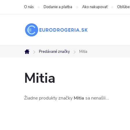
Prejsť
O nás
Dodanie a platba
Ako nakupovať
Obľúbe
na
obsah
Predávané značky
Mitia
Domov
Mitia
Žiadne produkty značky
Mitia
sa nenašli...