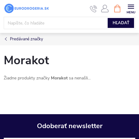
Prejsť
NÁKUPN
KOŠÍK
na
obsah
HĽADAŤ
Predávané značky
Morakot
Žiadne produkty značky
Morakot
sa nenašli...
Odoberať newsletter