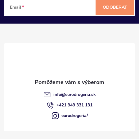
Z
Email
ODOBERAŤ
á
p
ä
t
i
e
info
@
eurodrogeria.sk
+421 949 331 131
eurodrogeria/