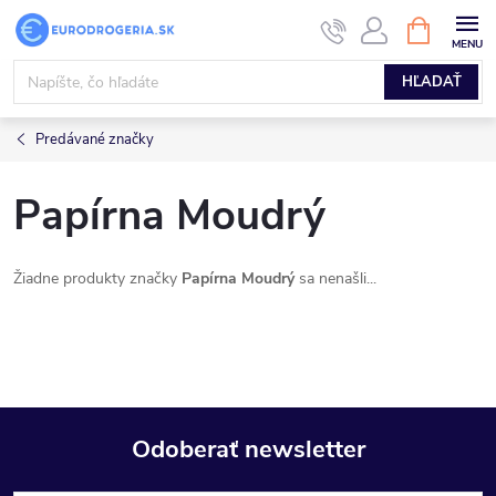
Prejsť
NÁKUPN
KOŠÍK
na
obsah
HĽADAŤ
Predávané značky
Papírna Moudrý
Žiadne produkty značky
Papírna Moudrý
sa nenašli...
Odoberať newsletter