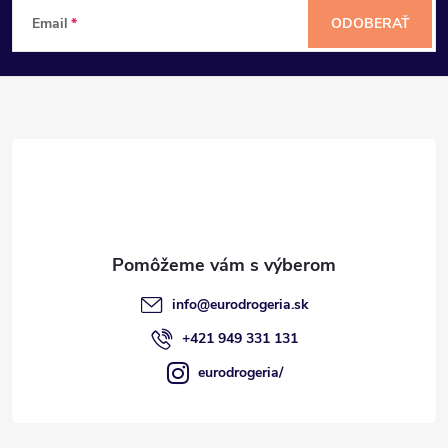
Z
Email
ODOBERAŤ
á
p
ä
t
i
e
info
@
eurodrogeria.sk
+421 949 331 131
eurodrogeria/