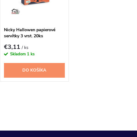
n
i
i
s
e
Nicky Hallowen papierové
servítky 3 vrst. 20ks
p
p
€3,11
/ ks
r
Skladom
1 ks
r
o
DO KOŠÍKA
o
d
d
O
u
u
v
k
l
k
t
á