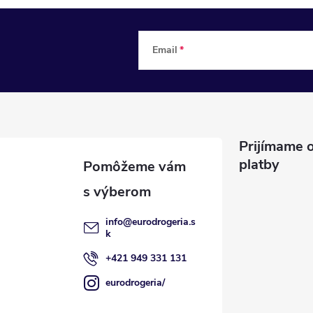
Email
Prijímame o
platby
info
@
eurodrogeria.s
k
+421 949 331 131
eurodrogeria/