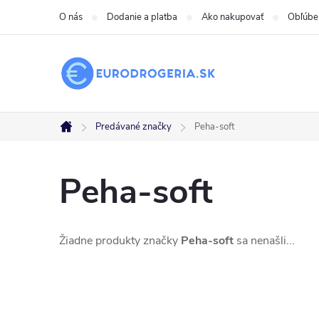
Prejsť
O nás
Dodanie a platba
Ako nakupovať
Obľúbe
na
obsah
Predávané značky
Peha-soft
Domov
Peha-soft
Žiadne produkty značky
Peha-soft
sa nenašli...