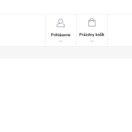
Napísali o nás
Často kladené otázky
Bonusový program
NÁKUPNÝ
KOŠÍK
Prázdny košík
Prihlásenie