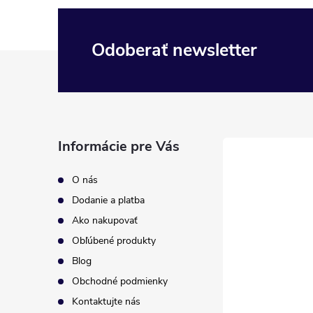
Odoberať newsletter
Z
á
p
Informácie pre Vás
ä
O nás
t
Dodanie a platba
Ako nakupovať
i
Obľúbené produkty
Blog
e
Obchodné podmienky
Kontaktujte nás