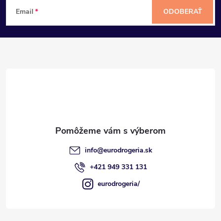
Z
Email
ODOBERAŤ
á
p
ä
t
i
e
info
@
eurodrogeria.sk
+421 949 331 131
eurodrogeria/