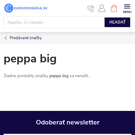
Prejsť
NÁKUPN
KOŠÍK
na
obsah
HĽADAŤ
Predávané značky
peppa big
Žiadne produkty značky
peppa big
sa nenašli...
Odoberať newsletter