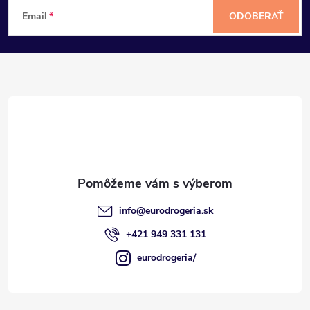
Z
Email
ODOBERAŤ
á
p
ä
t
i
e
info
@
eurodrogeria.sk
+421 949 331 131
eurodrogeria/