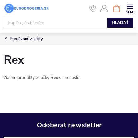
Prejsť
NÁKUPN
KOŠÍK
na
obsah
HĽADAŤ
Predávané značky
Rex
Žiadne produkty značky
Rex
sa nenašli...
Odoberať newsletter