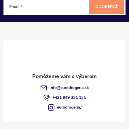
Z
Email
ODOBERAŤ
á
p
ä
t
i
e
info
@
eurodrogeria.sk
+421 949 331 131
eurodrogeria/