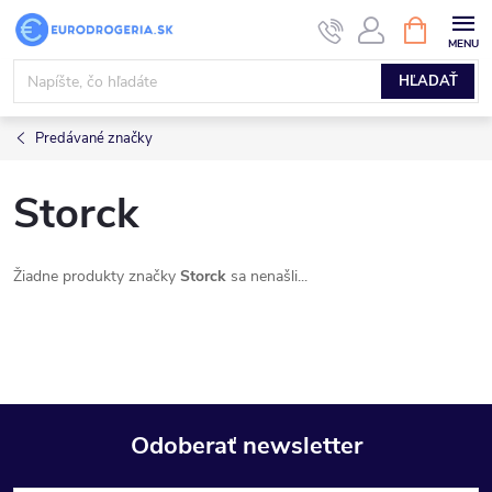
Prejsť
NÁKUPN
KOŠÍK
na
obsah
HĽADAŤ
Predávané značky
Storck
Žiadne produkty značky
Storck
sa nenašli...
Odoberať newsletter