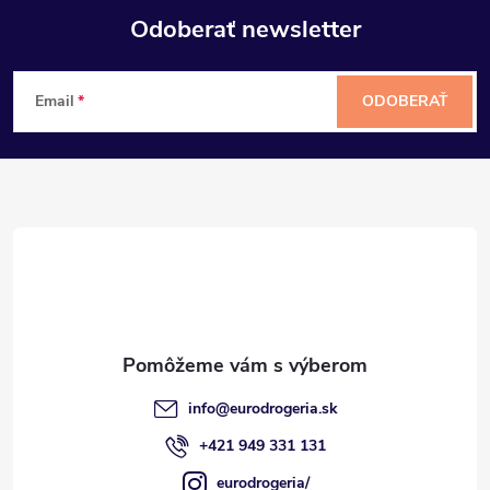
Odoberať newsletter
Z
Email
ODOBERAŤ
á
p
ä
t
i
e
info
@
eurodrogeria.sk
+421 949 331 131
eurodrogeria/