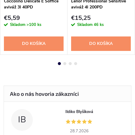
Coccolino Delicate E Soffice
Lenor Professional Sensitive
aviváž 3l 40PD
aviváž 4l 200PD
€5,59
€15,25
Skladom
>100 ks
Skladom
46 ks
DO KOŠÍKA
DO KOŠÍKA
Ildiko Blyšíková
IB
28.7.2026