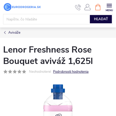
Prejsť
NÁKUPN
KOŠÍK
na
obsah
HĽADAŤ
Aviváže
Lenor Freshness Rose
Bouquet aviváž 1,625l
Neohodnotené
Podrobnosti hodnotenia