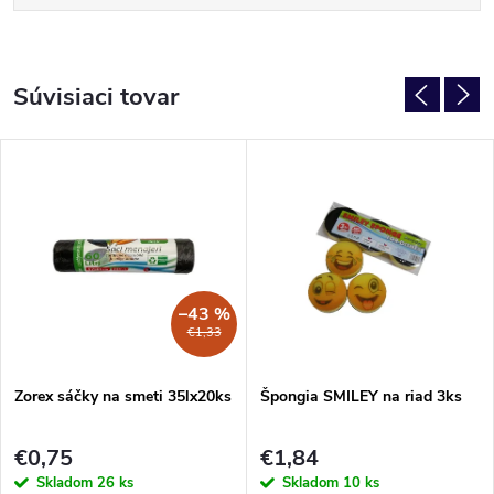
Súvisiaci tovar
–43 %
€1,33
Zorex sáčky na smeti 35lx20ks
Špongia SMILEY na riad 3ks
€0,75
€1,84
Skladom
26 ks
Skladom
10 ks