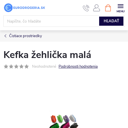
Prejsť
NÁKUPN
KOŠÍK
na
obsah
HĽADAŤ
Čistiace prostriedky
Kefka žehlička malá
Neohodnotené
Podrobnosti hodnotenia