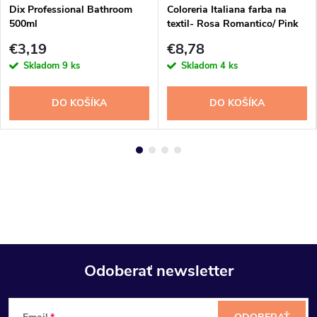
Dix Professional Bathroom
Coloreria Italiana farba na
500ml
textil- Rosa Romantico/ Pink
350gr
€3,19
€8,78
Skladom
9 ks
Skladom
4 ks
DO KOŠÍKA
DO KOŠÍKA
Odoberať newsletter
Z