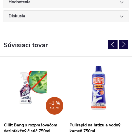
Hodnotenie
Diskusia
Súvisiaci tovar
–1 %
€3,75
Cillit Bang s rozprašovačom
Pulirapid na hrdzu a vodný
dezinfekčný čistič 750ml
kameň 750ml