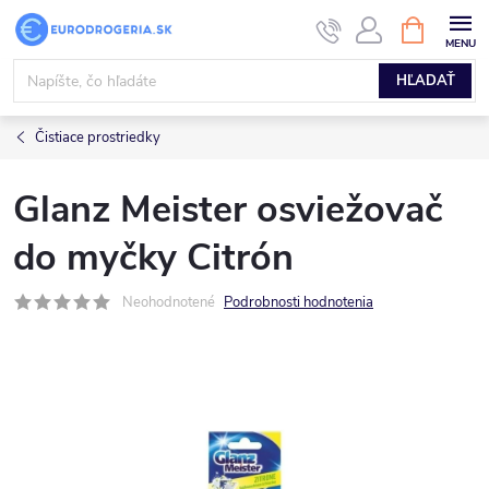
Prejsť
NÁKUPN
KOŠÍK
na
obsah
HĽADAŤ
Čistiace prostriedky
Glanz Meister osviežovač
do myčky Citrón
Neohodnotené
Podrobnosti hodnotenia