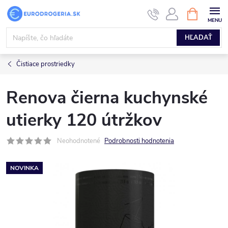
Prejsť
NÁKUPN
KOŠÍK
na
obsah
HĽADAŤ
Čistiace prostriedky
Renova čierna kuchynské
utierky 120 útržkov
Neohodnotené
Podrobnosti hodnotenia
NOVINKA