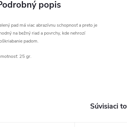
Podrobný popis
elený pad má viac abrazívnu schopnosť a preto je
hodný na bežný riad a povrchy, kde nehrozí
oškriabanie padom.
motnosť: 25 gr.
Súvisiaci t