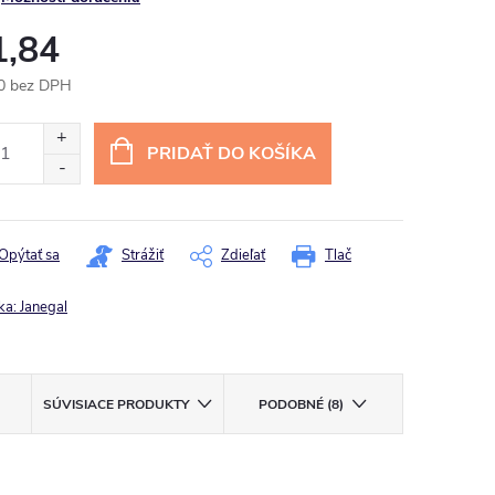
1,84
0 bez DPH
otková
:
PRIDAŤ DO KOŠÍKA
Opýtať sa
Strážiť
Zdieľať
Tlač
ka:
Janegal
SÚVISIACE PRODUKTY
PODOBNÉ (8)