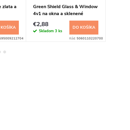
 zlata a
Green Shield Glass & Window
Gold Wa
4v1 na okna a sklenené
400ml
povrchy vlhčené utierky 50ks
€2,88
€2,65
 KOŠÍKA
DO KOŠÍKA
Skladom
3 ks
Sklad
595009212704
Kód:
5060110220700