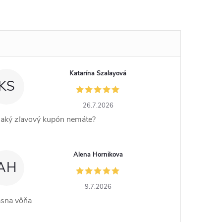
Katarína Szalayová
KS
26.7.2026
jaký zľavový kupón nemáte?
Alena Hornikova
AH
9.7.2026
ásna vôňa