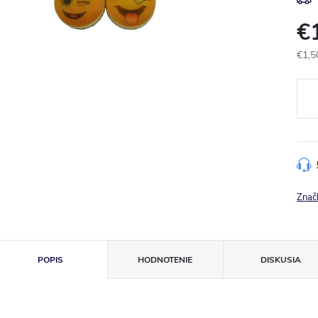
€
€1,5
Jedn
cena
Znač
POPIS
HODNOTENIE
DISKUSIA