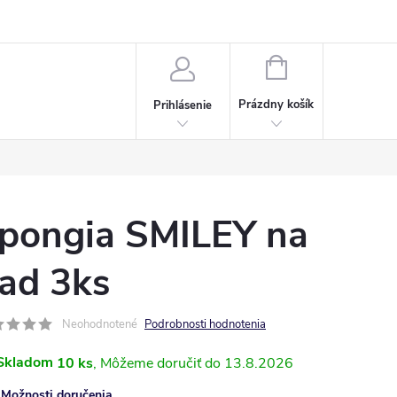
Napísali o nás
Často kladené otázky
Bonusový program
NÁKUPNÝ
KOŠÍK
Prázdny košík
Prihlásenie
pongia SMILEY na
iad 3ks
Neohodnotené
Podrobnosti hodnotenia
Skladom
10 ks
13.8.2026
Možnosti doručenia