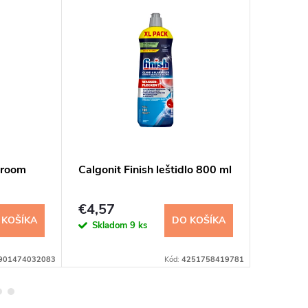
hroom
Calgonit Finish leštidlo 800 ml
Pulirap
kameň 
€4,57
€4,65
 KOŠÍKA
DO KOŠÍKA
Skladom
9 ks
Sklad
901474032083
Kód:
4251758419781