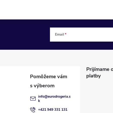
Email
Prijímame o
platby
info
@
eurodrogeria.s
k
+421 949 331 131