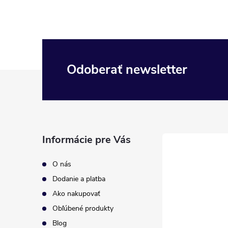
Odoberať newsletter
Z
á
p
Informácie pre Vás
ä
O nás
t
Dodanie a platba
Ako nakupovať
i
Obľúbené produkty
Blog