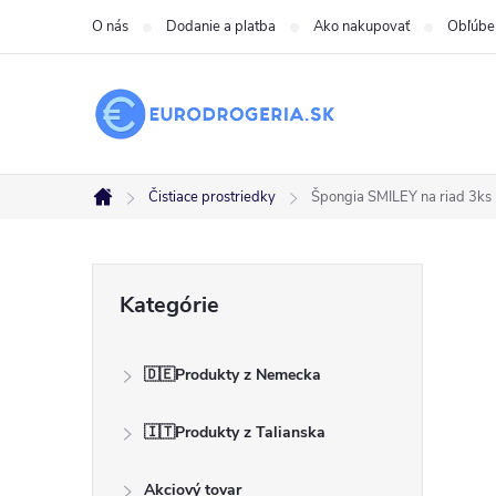
Prejsť
O nás
Dodanie a platba
Ako nakupovať
Obľúbe
na
obsah
Čistiace prostriedky
Špongia SMILEY na riad 3ks
Domov
B
Preskočiť
Kategórie
kategórie
o
🇩🇪Produkty z Nemecka
č
🇮🇹Produkty z Talianska
n
Akciový tovar