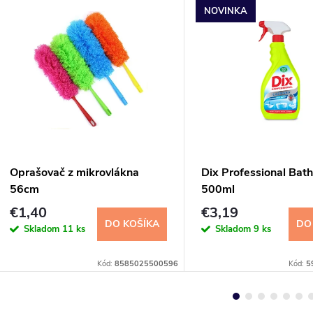
NOVINKA
Oprašovač z mikrovlákna
Dix Professional Bat
56cm
500ml
€1,40
€3,19
DO KOŠÍKA
DO
Skladom
11 ks
Skladom
9 ks
Kód:
8585025500596
Kód:
5