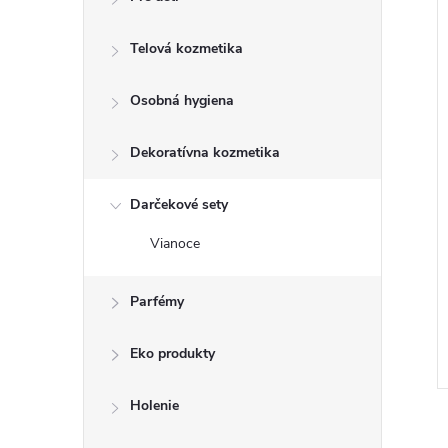
Telová kozmetika
Osobná hygiena
Dekoratívna kozmetika
Darčekové sety
Vianoce
aliana farba na
Pulirapid Aceto na hrdzu a
rna Šedá - 350gr
vodný kameň s octom 750ml
€4,94
Parfémy
DO KOŠÍKA
DO KOŠÍKA
 ks
Skladom
32 ks
Eko produkty
Kód:
8015100571888
Kód:
8002295000095
Holenie