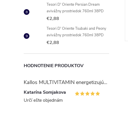
Tesori D' Oriente Persian Dream
er King kuchynská
Linteo Home vlhčené obrúsky
avivážny prostriedok 760ml 38PD
z škrabancov 2ks
do kúpeľne 40 ks
€2,88
€1,97
DO KOŠÍKA
DO KOŠÍKA
Tesori D' Oriente Tsubaki and Peony
8 ks
Skladom
10 ks
avivážny prostriedok 760ml 38PD
Kód:
5900942136667
Kód:
8594008878324
€2,88
HODNOTENIE PRODUKTOV
Kallos MULTIVITAMIN energetizujúci šampón na vlasy 1 l
Katarína Somjakova
Určí ešte objednám