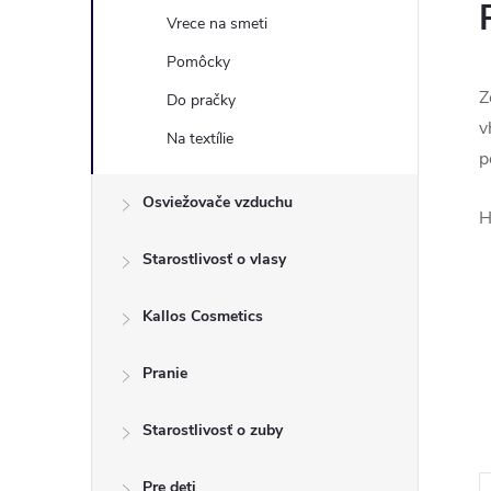
Vrece na smeti
Pomôcky
Z
Do pračky
v
Na textílie
p
Osviežovače vzduchu
H
Starostlivosť o vlasy
Kallos Cosmetics
Pranie
Starostlivosť o zuby
Pre deti