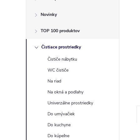
ý
p
Novinky
a
TOP 100 produktov
n
Čistiace prostriedky
Čističe nábytku
e
WC čističe
l
Na riad
Na okná a podlahy
Univerzálne prostriedky
Do umývačiek
Do kuchyne
Do kúpeľne