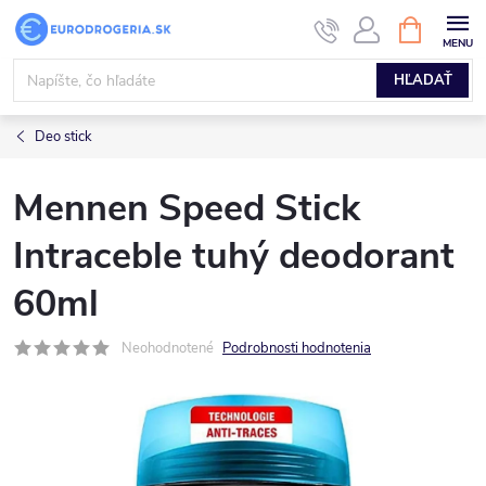
Prejsť
NÁKUPN
KOŠÍK
na
obsah
HĽADAŤ
Deo stick
Mennen Speed Stick
Intraceble tuhý deodorant
60ml
Neohodnotené
Podrobnosti hodnotenia