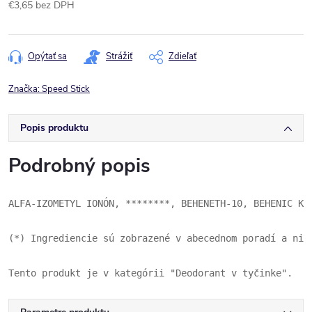
€3,65 bez DPH
Jednotková
cena:
Opýtať sa
Strážiť
Zdieľať
Značka:
Speed Stick
Popis produktu
Podrobný popis
ALFA-IZOMETYL IONÓN, ********, BEHENETH-10, BEHENIC KY
(*) Ingrediencie sú zobrazené v abecednom poradí a nie
Tento produkt je v kategórii "Deodorant v tyčinke".