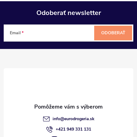
Odoberať newsletter
Z
Email
ODOBERAŤ
á
p
ä
t
i
e
info
@
eurodrogeria.sk
+421 949 331 131