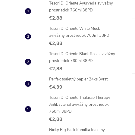
Tesori D' Oriente Ayurveda avivážny
prostriedok 760ml 38PD
€2,88
Tesori D' Oriente White Musk
avivážny prostriedok 760ml 38PD
€2,88
Tesori D' Oriente Black Rose avivážny
prostriedok 760ml 38PD
€2,88
Perfex toaletný papier 24ks 3vrst.
NOVINKA
–9 %
€4,39
€1,99
Tesori D' Oriente Thalasso Therapy
Antibacterial avivážny prostriedok
760ml 38PD
€2,88
Nicky Big Pack Kamilka toaletný