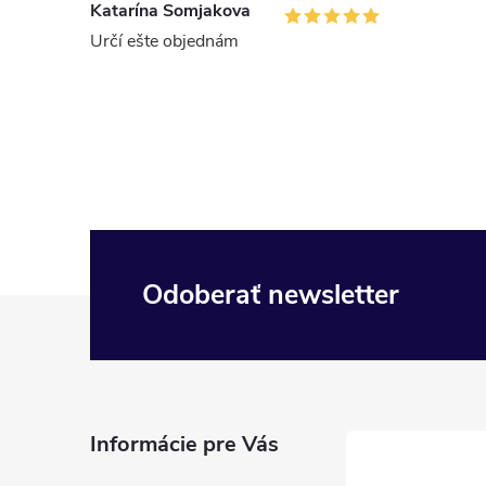
Katarína Somjakova
Určí ešte objednám
Odoberať newsletter
Z
á
p
Informácie pre Vás
ä