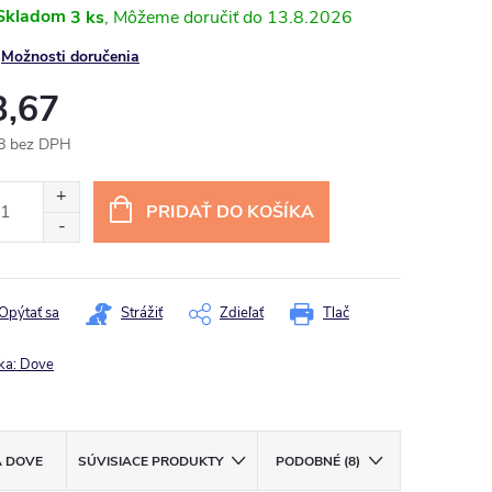
Skladom
3 ks
13.8.2026
Možnosti doručenia
3,67
8 bez DPH
otková
:
PRIDAŤ DO KOŠÍKA
Opýtať sa
Strážiť
Zdieľať
Tlač
ka:
Dove
A
DOVE
SÚVISIACE PRODUKTY
PODOBNÉ (8)