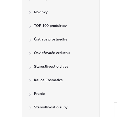
ý
p
Novinky
a
TOP 100 produktov
n
Čistiace prostriedky
e
Osviežovače vzduchu
l
Starostlivosť o vlasy
Kallos Cosmetics
Pranie
Starostlivosť o zuby