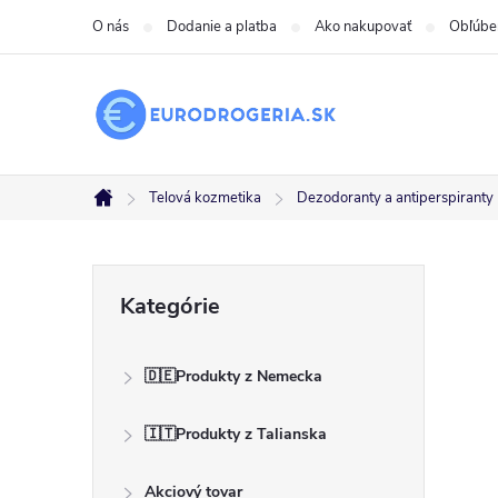
Prejsť
O nás
Dodanie a platba
Ako nakupovať
Obľúbe
na
obsah
Telová kozmetika
Dezodoranty a antiperspiranty
Domov
B
Preskočiť
Kategórie
kategórie
o
🇩🇪Produkty z Nemecka
č
🇮🇹Produkty z Talianska
n
Akciový tovar