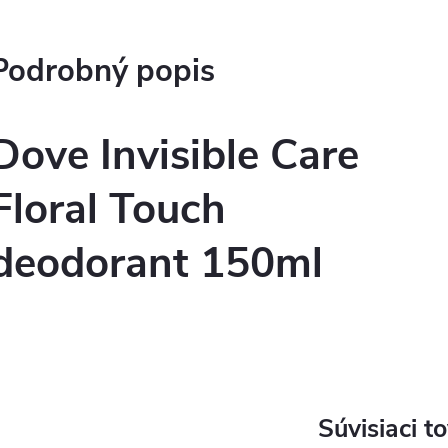
Podrobný popis
Dove Invisible Care
Floral Touch
deodorant 150ml
Súvisiaci t