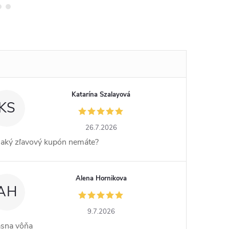
Katarína Szalayová
KS
26.7.2026
jaký zľavový kupón nemáte?
Alena Hornikova
AH
9.7.2026
ásna vôňa