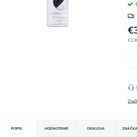
€
€2,9
Jedn
cena
Znač
POPIS
HODNOTENIE
DISKUSIA
ZNAČK