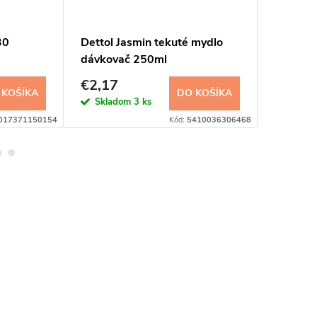
30
Dettol Jasmin tekuté mydlo
Palmoli
dávkovač 250ml
Papaya 
sprchov
€2,17
€2,22
 KOŠÍKA
DO KOŠÍKA
Skladom
3 ks
Sklad
017371150154
Kód:
5410036306468