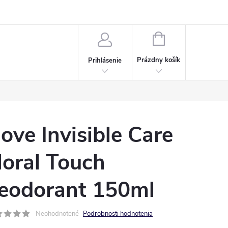
Napísali o nás
Často kladené otázky
Bonusový program
NÁKUPNÝ
KOŠÍK
Prázdny košík
Prihlásenie
ove Invisible Care
loral Touch
eodorant 150ml
Neohodnotené
Podrobnosti hodnotenia