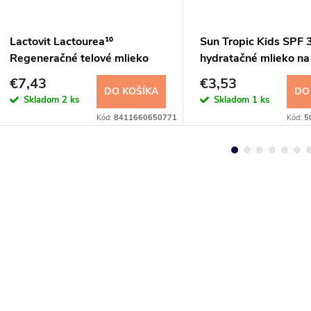
Lactovit Lactourea¹⁰
Sun Tropic Kids SPF 
Regeneračné telové mlieko
hydratačné mlieko na
400 ml
opaľovanie 100ml
€7,43
€3,53
DO KOŠÍKA
DO
Skladom
2 ks
Skladom
1 ks
Kód:
8411660650771
Kód:
5