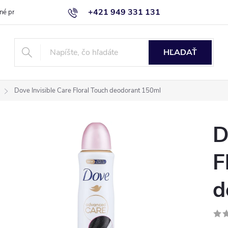
+421 949 331 131
né produkty
Blog
Obchodné podmienky
Kontaktujte nás
HĽADAŤ
Dove Invisible Care Floral Touch deodorant 150ml
D
F
d