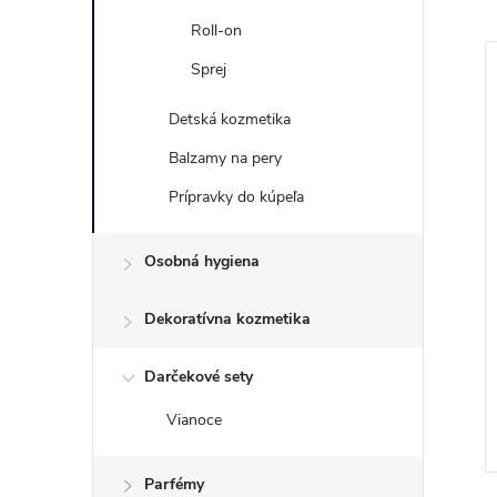
Roll-on
Sprej
Detská kozmetika
Balzamy na pery
Prípravky do kúpeľa
Osobná hygiena
Dekoratívna kozmetika
ungles Cambodia
Brut Sport Style deodorant
él 250ml
200 ml
Darčekové sety
€3,16
DO KOŠÍKA
DO KOŠÍKA
Vianoce
 ks
Skladom
8 ks
Kód:
4015100802573
Kód:
8711700634342
Parfémy