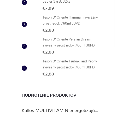
papier 3vrst. 32ks
€7,99
ove in Bloom
Palmolive UP! sprchový gél
Tesori D' Oriente Hammam avivážny
el 500 ml
Rose & Black Tea 200 ml
prostriedok 760ml 38PD
€2,88
€1,80
DO KOŠÍKA
DO KOŠÍKA
 ks
Skladom
4 ks
Tesori D' Oriente Persian Dream
Kód:
8718951426245
Kód:
8718951510722
avivážny prostriedok 760ml 38PD
€2,88
Tesori D' Oriente Tsubaki and Peony
avivážny prostriedok 760ml 38PD
€2,88
HODNOTENIE PRODUKTOV
Kallos MULTIVITAMIN energetizujúci šampón na vlasy 1 l