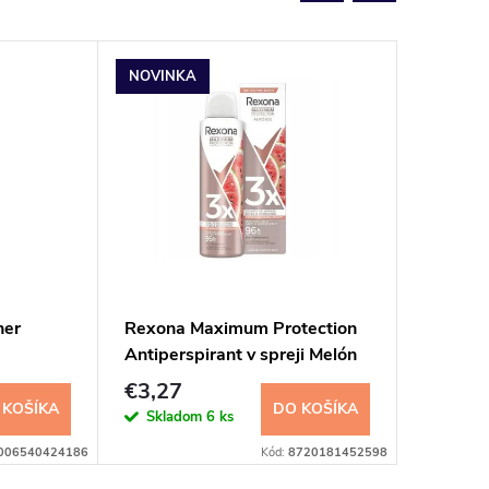
NOVINKA
her
Rexona Maximum Protection
Tesori 
Antiperspirant v spreji Melón
deodor
150 ml
€3,27
€3,44
 KOŠÍKA
DO KOŠÍKA
Skladom
6 ks
Sklad
006540424186
Kód:
8720181452598