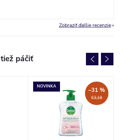
Zobraziť ďalšie recenzie
NOVINKA
NOVINK
–31 %
€3,19