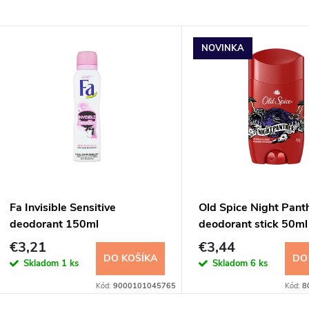
NOVINKA
Fa Invisible Sensitive
Old Spice Night Pant
deodorant 150ml
deodorant stick 50ml
€3,21
€3,44
DO KOŠÍKA
DO
Skladom
1 ks
Skladom
6 ks
Kód:
9000101045765
Kód:
8