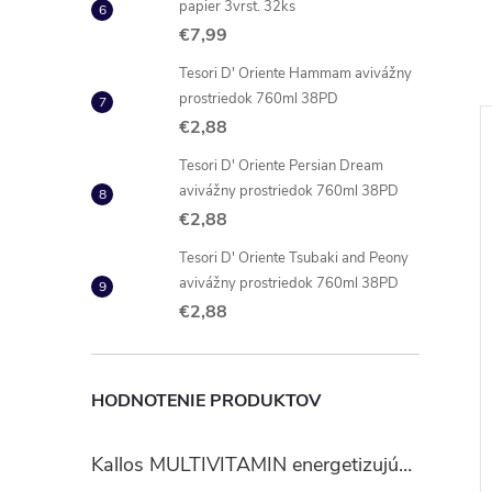
papier 3vrst. 32ks
€7,99
Tesori D' Oriente Hammam avivážny
prostriedok 760ml 38PD
€2,88
Tesori D' Oriente Persian Dream
avivážny prostriedok 760ml 38PD
€2,88
Tesori D' Oriente Tsubaki and Peony
avivážny prostriedok 760ml 38PD
€2,88
é mydlo mlieko a
Palmolive Honey Milk
HODNOTENIE PRODUKTOV
sprchový gél 750ml
€4,45
Kallos MULTIVITAMIN energetizujúci šampón na vlasy 1 l
DO KOŠÍKA
DO KOŠÍKA
 ks
Skladom
12 ks