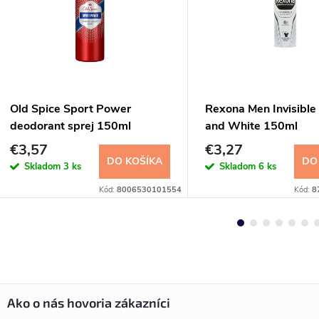
Old Spice Sport Power
Rexona Men Invisible
deodorant sprej 150ml
and White 150ml
€3,57
€3,27
DO KOŠÍKA
DO
Skladom
3 ks
Skladom
6 ks
Kód:
8006530101554
Kód:
8