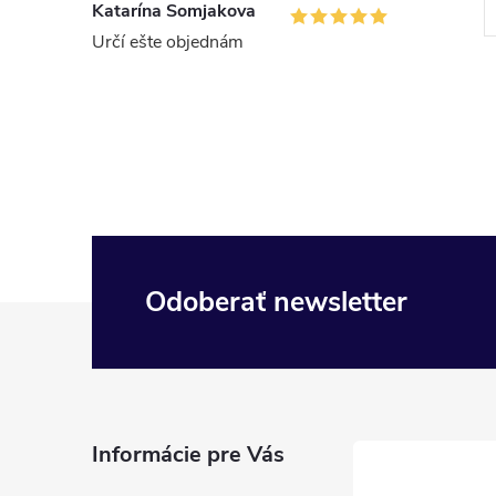
Katarína Somjakova
Kód:
5901474015123
Kód:
8718951541085
Určí ešte objednám
Odoberať newsletter
Z
á
p
Informácie pre Vás
ä