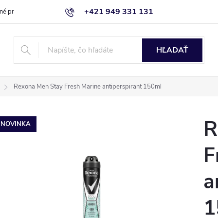
+421 949 331 131
né produkty
Blog
Obchodné podmienky
Kontaktujte nás
HĽADAŤ
Rexona Men Stay Fresh Marine antiperspirant 150ml
R
NOVINKA
F
a
1