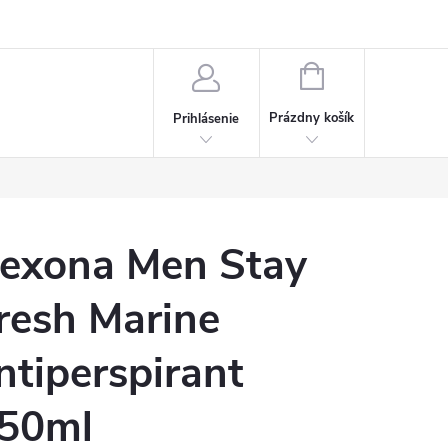
Napísali o nás
Často kladené otázky
Bonusový program
NÁKUPNÝ
KOŠÍK
Prázdny košík
Prihlásenie
exona Men Stay
resh Marine
ntiperspirant
50ml