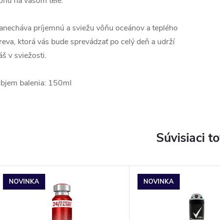
ôňu na vašom tele.
anecháva príjemnú a sviežu vôňu oceánov a teplého
reva, ktorá vás bude sprevádzať po celý deň a udrží
áš v sviežosti.
bjem balenia: 150ml
Súvisiaci t
NOVINKA
NOVINKA