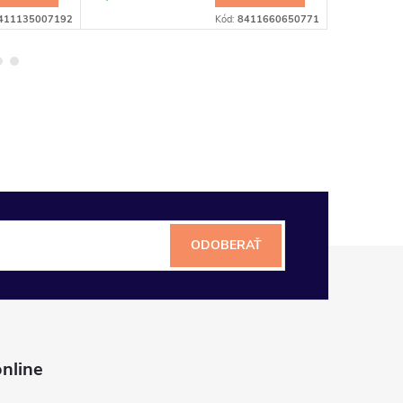
411135007192
Kód:
8411660650771
ODOBERAŤ
nline