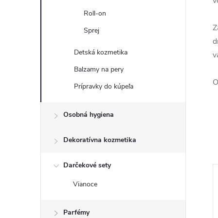
v
Roll-on
Z
Sprej
d
Detská kozmetika
v
Balzamy na pery
O
Prípravky do kúpeľa
Osobná hygiena
Dekoratívna kozmetika
Darčekové sety
Vianoce
Parfémy