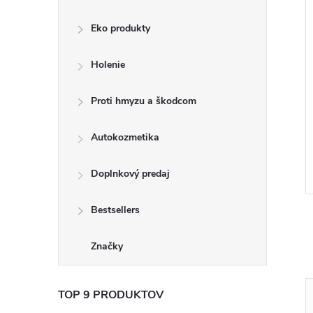
Eko produkty
Holenie
Proti hmyzu a škodcom
Oasis deodorant
Nivea Original Care deodorant
150ml
Autokozmetika
€3,30
DO KOŠÍKA
DO KOŠÍKA
 ks
Skladom
1 ks
Doplnkový predaj
Kód:
8006540839416
Kód:
9005800347653
Bestsellers
Značky
TOP 9 PRODUKTOV