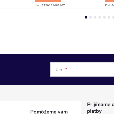
Kód:
8720181468407
Kód:
8
Email
Prijímame o
platby