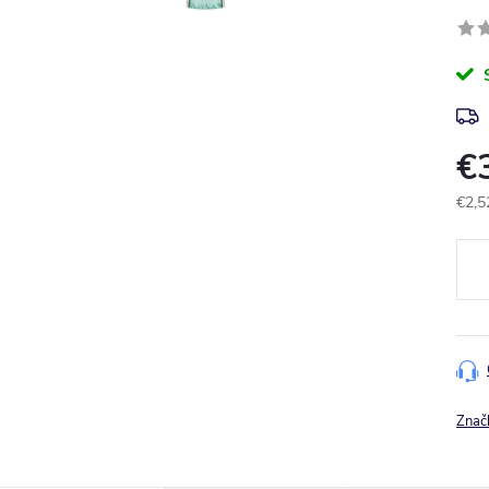
€
€2,5
Jedn
cena
Znač