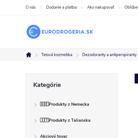
Prejsť
O nás
Dodanie a platba
Ako nakupovať
Obľúbe
na
obsah
Telová kozmetika
Dezodoranty a antiperspiranty
Domov
B
Preskočiť
Kategórie
kategórie
o
🇩🇪Produkty z Nemecka
č
🇮🇹Produkty z Talianska
n
Akciový tovar