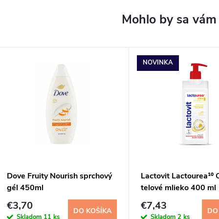
NOVINKA
Dove Fruity Nourish sprchový
Lactovit Lactourea¹⁰ 
gél 450ml
telové mlieko 400 ml
€3,70
€7,43
DO KOŠÍKA
DO
Skladom
11 ks
Skladom
2 ks