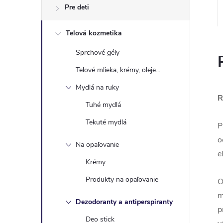
Pre deti
Telová kozmetika
Sprchové gély
Telové mlieka, krémy, oleje...
Mydlá na ruky
R
Tuhé mydlá
Tekuté mydlá
P
o
Na opaľovanie
e
Krémy
Produkty na opaľovanie
O
m
Dezodoranty a antiperspiranty
p
Deo stick