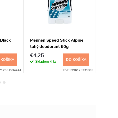
 Black
Mennen Speed Stick Alpine
Nivea C
tuhý deodorant 60g
150ml
€4,25
€3,20
 KOŠÍKA
DO KOŠÍKA
Skladom
4 ks
Sklad
712561534444
Kód:
5996175231309