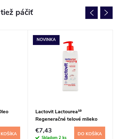
NOVINKA
NOVINK
Oleo
Lactovit Lactourea¹⁰
Dove Hy
Regeneračné telové mlieko
450ml
400 ml
€7,43
€3,26
 KOŠÍKA
DO KOŠÍKA
Skladom
2 ks
Sklad