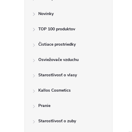
ý
p
Novinky
a
TOP 100 produktov
n
Čistiace prostriedky
e
Osviežovače vzduchu
l
Starostlivosť o vlasy
Kallos Cosmetics
Pranie
Starostlivosť o zuby