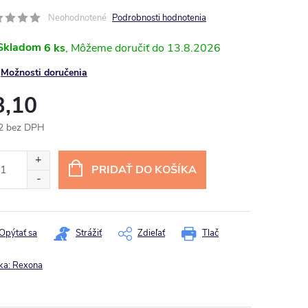
Neohodnotené
Podrobnosti hodnotenia
Skladom
6 ks
13.8.2026
Možnosti doručenia
3,10
2 bez DPH
otková
:
PRIDAŤ DO KOŠÍKA
Opýtať sa
Strážiť
Zdieľať
Tlač
ka:
Rexona