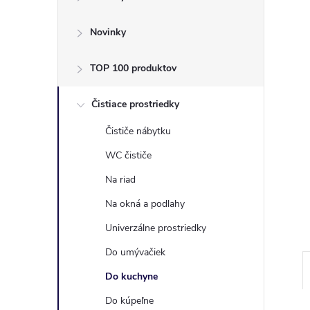
ý
p
Novinky
a
TOP 100 produktov
n
Čistiace prostriedky
Čističe nábytku
e
WC čističe
l
Na riad
Na okná a podlahy
Univerzálne prostriedky
Do umývačiek
Do kuchyne
Do kúpeľne