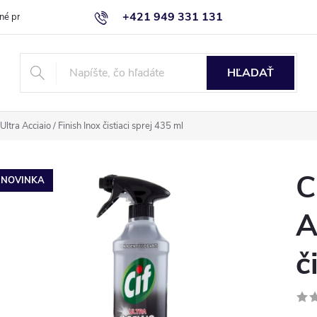
+421 949 331 131
né produkty
Blog
Obchodné podmienky
Kontaktujte nás
HĽADAŤ
Ultra Acciaio / Finish Inox čistiaci sprej 435 ml
C
NOVINKA
A
č