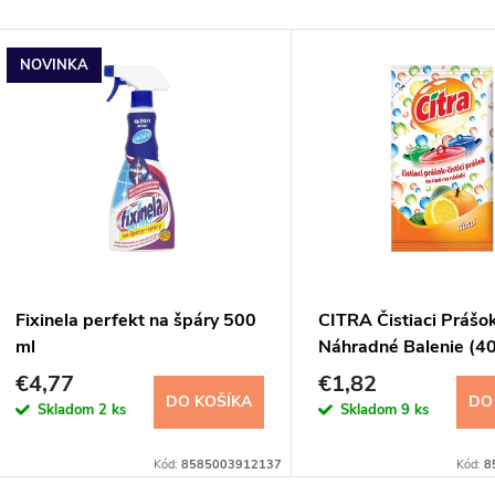
NOVINKA
Fixinela perfekt na špáry 500
CITRA Čistiaci Prášok
ml
Náhradné Balenie (4
€4,77
€1,82
DO KOŠÍKA
DO
Skladom
2 ks
Skladom
9 ks
Kód:
8585003912137
Kód:
8