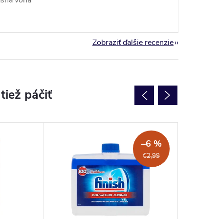
Zobraziť ďalšie recenzie
–6 %
€2,99