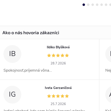
Ildiko Blyšíková
IB
28.7.2026
Spokojnosť,príjemná vôna...
Ne
Iveta Gerzaničová
IG
25.7.2026
Jediný obchod, kde som kúpila červenú pánsku
Kr