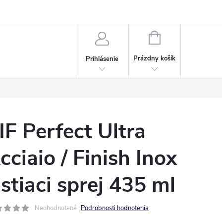
Napísali o nás
Často kladené otázky
Bonusový program
NÁKUPNÝ
KOŠÍK
Prázdny košík
Prihlásenie
IF Perfect Ultra
cciaio / Finish Inox
istiaci sprej 435 ml
Neohodnotené
Podrobnosti hodnotenia