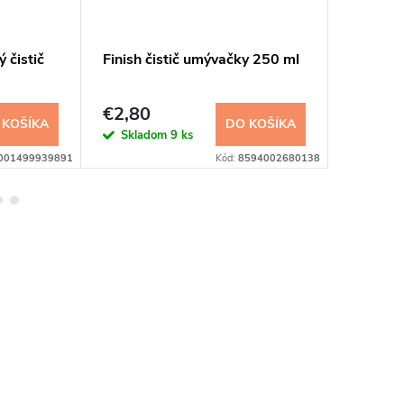
 čistič
Finish čistič umývačky 250 ml
Finish P
1Tablet
34ks
€2,80
€8,05
 KOŠÍKA
DO KOŠÍKA
Skladom
9 ks
Sklad
001499939891
Kód:
8594002680138