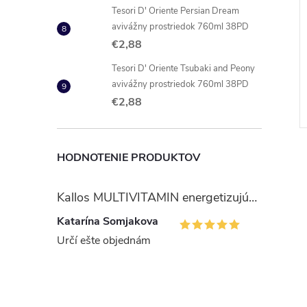
Tesori D' Oriente Persian Dream
avivážny prostriedok 760ml 38PD
€2,88
N 1 all in 1
Somat Gold tablety do myčky
ON tablety 42db
34db
Tesori D' Oriente Tsubaki and Peony
€8,45
avivážny prostriedok 760ml 38PD
DO KOŠÍKA
DO KOŠÍKA
€2,88
 ks
Skladom
8 ks
Kód:
9000101576320
Kód:
9000101577105
HODNOTENIE PRODUKTOV
Kallos MULTIVITAMIN energetizujúci šampón na vlasy 1 l
Katarína Somjakova
Určí ešte objednám