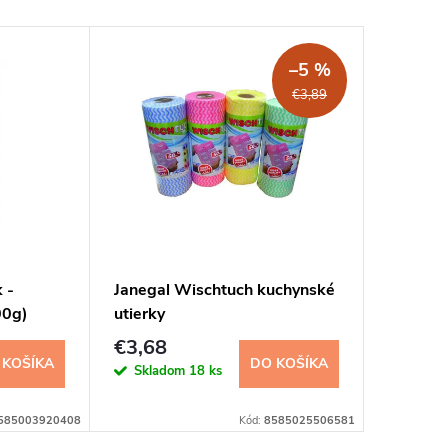
–5 %
€3,89
 -
Janegal Wischtuch kuchynské
Citra 4
00g)
utierky
€3,68
€2,39
 KOŠÍKA
DO KOŠÍKA
Skladom
18 ks
Sklad
585003920408
Kód:
8585025506581