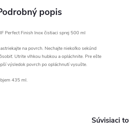
Podrobný popis
IF Perfect Finish Inox čistiaci sprej 500 ml
astriekajte na povrch. Nechajte niekoľko sekúnd
ôsobiť. Utrite vlhkou hubkou a opláchnite. Pre ešte
epší výsledok povrch po opláchnutí vysušte.
bjem 435 ml.
Súvisiaci t