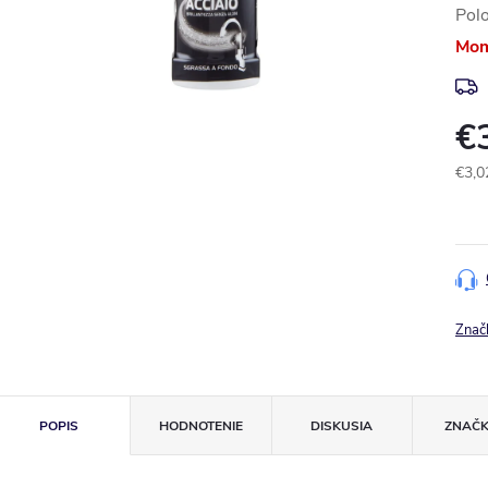
Pol
Mom
€
€3,0
Jedn
cena
Znač
POPIS
HODNOTENIE
DISKUSIA
ZNAČ