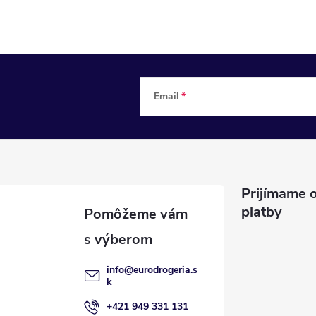
Email
Prijímame o
platby
info
@
eurodrogeria.s
k
+421 949 331 131