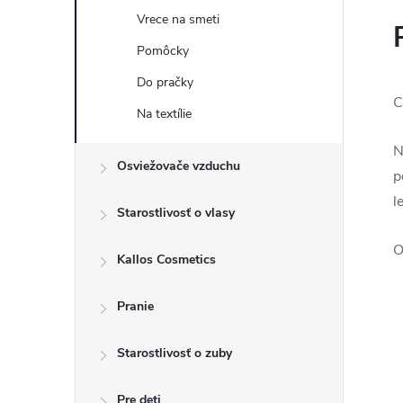
Vrece na smeti
Pomôcky
Do pračky
C
Na textílie
N
Osviežovače vzduchu
p
l
Starostlivosť o vlasy
O
Kallos Cosmetics
Pranie
Starostlivosť o zuby
Pre deti