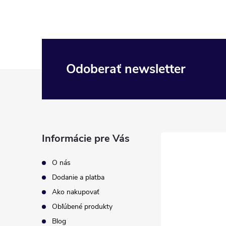
Odoberať newsletter
Z
á
p
Informácie pre Vás
ä
O nás
t
Dodanie a platba
Ako nakupovať
i
Obľúbené produkty
Blog