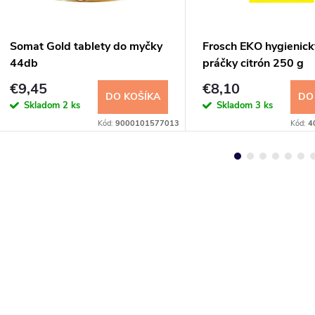
Somat Gold tablety do myčky
Frosch EKO hygienický
44db
práčky citrón 250 g
€9,45
€8,10
DO KOŠÍKA
DO
Skladom
2 ks
Skladom
3 ks
Kód:
9000101577013
Kód:
4