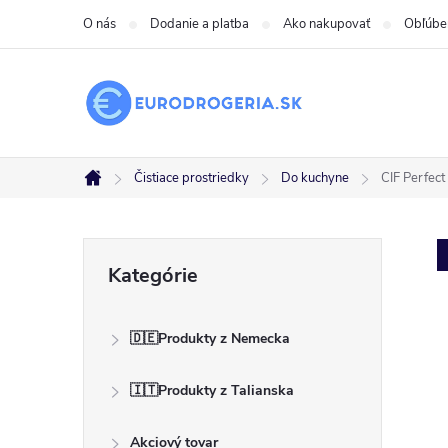
Prejsť
O nás
Dodanie a platba
Ako nakupovať
Obľúbe
na
obsah
Čistiace prostriedky
Do kuchyne
CIF Perfect 
Domov
B
Preskočiť
Kategórie
kategórie
o
🇩🇪Produkty z Nemecka
č
🇮🇹Produkty z Talianska
n
Akciový tovar