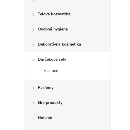
Telová kozmetika
Osobná hygiena
Dekoratívna kozmetika
Darčekové sety
Vianoce
Verytis servítky 33 x33cm
Parfémy
€0,80
Eko produkty
DO KOŠÍKA
DO KOŠÍKA
 ks
Skladom
1 ks
Holenie
Kód:
8585003920545
Kód:
8588000453160