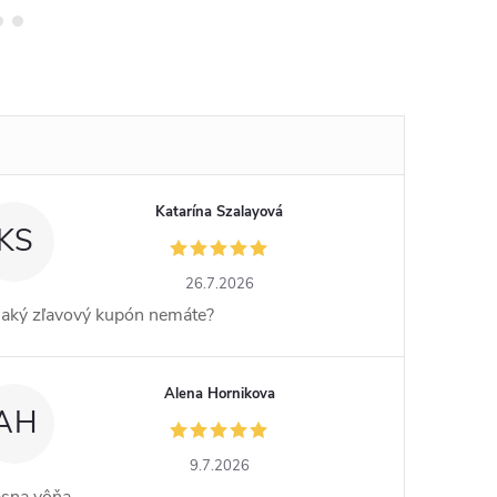
Katarína Szalayová
KS
26.7.2026
jaký zľavový kupón nemáte?
Alena Hornikova
AH
9.7.2026
ásna vôňa