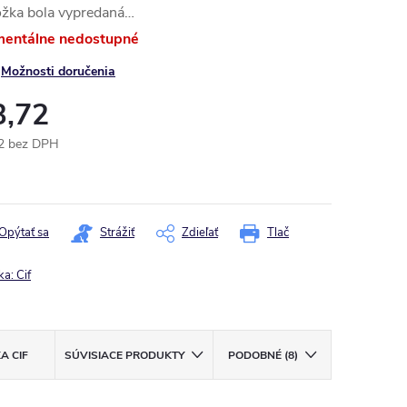
ožka bola vypredaná…
entálne nedostupné
Možnosti doručenia
3,72
2 bez DPH
otková
:
Opýtať sa
Strážiť
Zdieľať
Tlač
ka:
Cif
KA
CIF
SÚVISIACE PRODUKTY
PODOBNÉ (8)