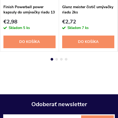
Finish Powerball power
Glanz meister čistič umývačky
kapsuly do umývačky riadu 13
riadu 2ks
ks
€2,98
€2,72
Skladom
5 ks
Skladom
7 ks
DO KOŠÍKA
DO KOŠÍKA
Odoberať newsletter
Z