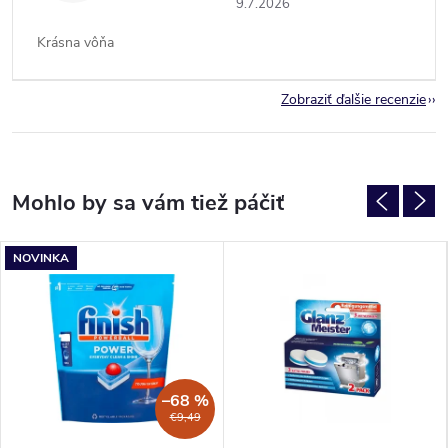
9.7.2026
Krásna vôňa
Zobraziť ďalšie recenzie
NOVINKA
–68 %
€9,49