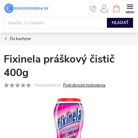
Prejsť
NÁKUPN
KOŠÍK
na
obsah
HĽADAŤ
Do kuchyne
Fixinela práškový čistič
400g
Neohodnotené
Podrobnosti hodnotenia