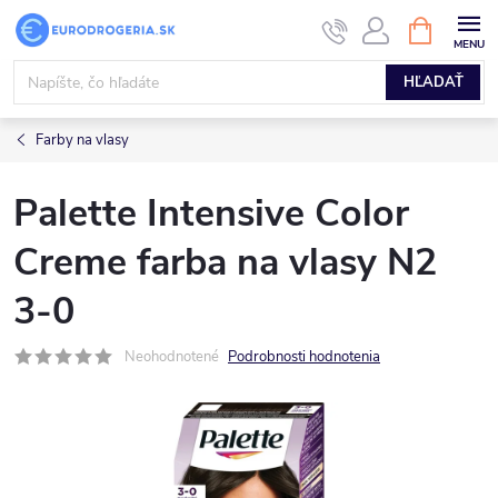
Prejsť
NÁKUPN
KOŠÍK
na
obsah
HĽADAŤ
Farby na vlasy
Palette Intensive Color
Creme farba na vlasy N2
3-0
Neohodnotené
Podrobnosti hodnotenia