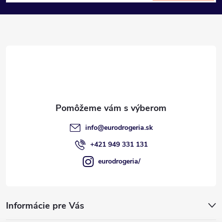
á
p
ä
t
i
e
info
@
eurodrogeria.sk
+421 949 331 131
eurodrogeria/
Informácie pre Vás