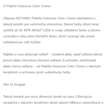
O Palette Intensive Color Creme
Objavte NOVINKU Palette Intensive Color Creme obohatenú o
tekutý keratín pre výnimočne intenzívne, žiarivé farby, ktoré teraz
vydržia až do 50% dlhšie!* Užite si svoju obľúbenú farbu a zdravo
vyzerajúce vlasy plné žiarivého lesku, ktoré vyzerajú ako práve
nafarbené po celé týždne.
Nájdite si svoj dokonalý odtieň – studené alebo teplé odtiene blond,
jemné alebo intenzívne červené odtiene či prírodné, zlatohnedé
alebo čierne odtiene – od Palette Intensive Color Creme s tekutým
keratínom a ochranou proti vyblednutiu farby.
Ako to funguje
Tekutý keratín pre novú dimenziu farieb na vlasy Ošetrujúca
receptúra s tekutým keratínom dodá vlasom hĺbkovú starostlivosť a