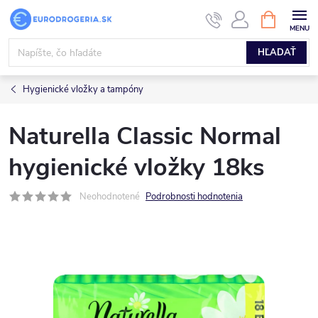
Prejsť
NÁKUPN
KOŠÍK
na
obsah
HĽADAŤ
Hygienické vložky a tampóny
Naturella Classic Normal
hygienické vložky 18ks
Neohodnotené
Podrobnosti hodnotenia