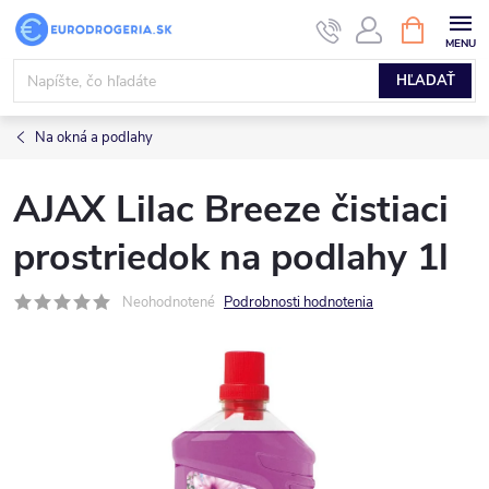
Prejsť
NÁKUPN
KOŠÍK
na
obsah
HĽADAŤ
Na okná a podlahy
AJAX Lilac Breeze čistiaci
prostriedok na podlahy 1l
Neohodnotené
Podrobnosti hodnotenia