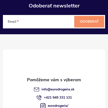
Odoberať newsletter
Z
Email
ODOBERAŤ
á
p
ä
t
i
e
info
@
eurodrogeria.sk
+421 949 331 131
eurodrogeria/