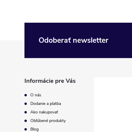
Odoberať newsletter
Z
á
p
Informácie pre Vás
ä
O nás
t
Dodanie a platba
Ako nakupovať
i
Obľúbené produkty
Blog