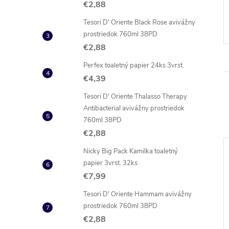
€2,88
Tesori D' Oriente Black Rose avivážny
prostriedok 760ml 38PD
€2,88
Perfex toaletný papier 24ks 3vrst.
€4,39
Tesori D' Oriente Thalasso Therapy
Antibacterial avivážny prostriedok
760ml 38PD
€2,88
Nicky Big Pack Kamilka toaletný
NOVINKA
papier 3vrst. 32ks
€7,99
Tesori D' Oriente Hammam avivážny
prostriedok 760ml 38PD
€2,88