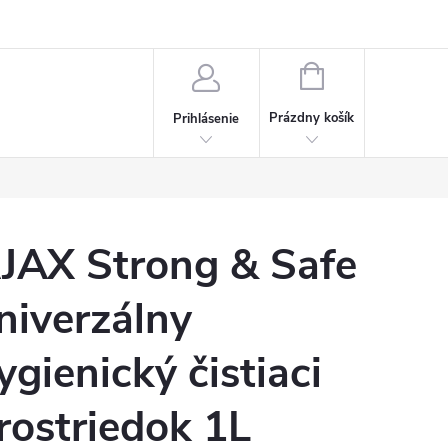
Napísali o nás
Často kladené otázky
Bonusový program
NÁKUPNÝ
KOŠÍK
Prázdny košík
Prihlásenie
JAX Strong & Safe
niverzálny
ygienický čistiaci
rostriedok 1L