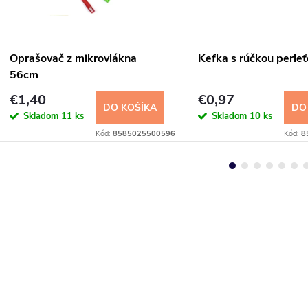
Oprašovač z mikrovlákna
Kefka s rúčkou perle
56cm
€1,40
€0,97
DO KOŠÍKA
DO
Skladom
11 ks
Skladom
10 ks
Kód:
8585025500596
Kód:
8