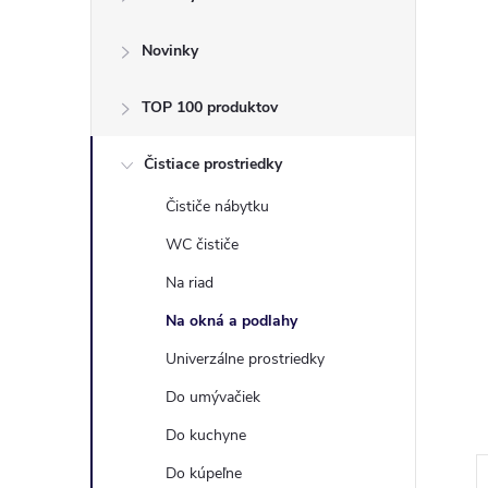
ý
p
Novinky
a
TOP 100 produktov
n
Čistiace prostriedky
Čističe nábytku
e
WC čističe
l
Na riad
Na okná a podlahy
Univerzálne prostriedky
Do umývačiek
Do kuchyne
Do kúpeľne