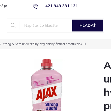
+421 949 331 131
né produkty
Blog
Obchodné podmienky
Kontaktujte nás
HĽADAŤ
 Strong & Safe univerzálny hygienický čistiaci prostriedok 1L
A
u
h
p