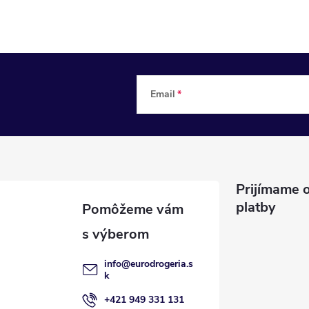
Email
Prijímame o
platby
info
@
eurodrogeria.s
k
+421 949 331 131