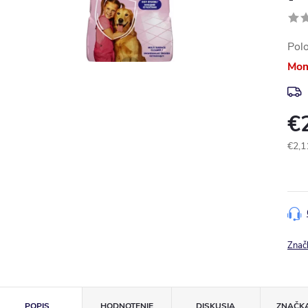
Pol
Mom
€
€2,1
Jedn
cena
Znač
POPIS
HODNOTENIE
DISKUSIA
ZNAČK