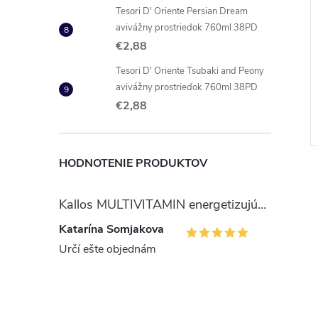
Tesori D' Oriente Persian Dream
avivážny prostriedok 760ml 38PD
€2,88
íček odstraňovač
Renova čierna kuchynské
Tesori D' Oriente Tsubaki and Peony
utierky 120 útržkov
avivážny prostriedok 760ml 38PD
€5,40
€2,88
DO KOŠÍKA
DO KOŠÍKA
 ks
Skladom
9 ks
Kód:
8595009210229
Kód:
5601028023597
HODNOTENIE PRODUKTOV
Kallos MULTIVITAMIN energetizujúci šampón na vlasy 1 l
Katarína Somjakova
Určí ešte objednám