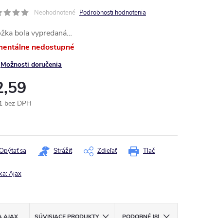
Neohodnotené
Podrobnosti hodnotenia
ožka bola vypredaná…
entálne nedostupné
Možnosti doručenia
2,59
1 bez DPH
otková
:
Opýtať sa
Strážiť
Zdieľať
Tlač
ka:
Ajax
A
AJAX
SÚVISIACE PRODUKTY
PODOBNÉ (8)