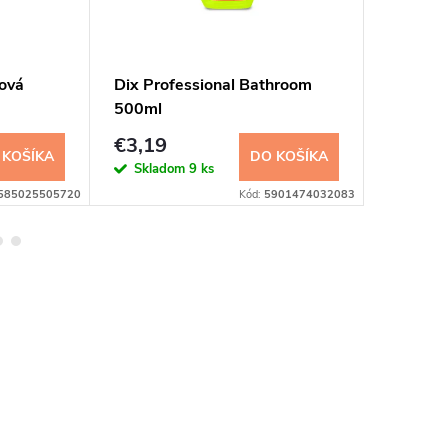
ťová
Dix Professional Bathroom
Diava m
500ml
€3,19
€4,43
 KOŠÍKA
DO KOŠÍKA
Skladom
9 ks
Sklad
585025505720
Kód:
5901474032083