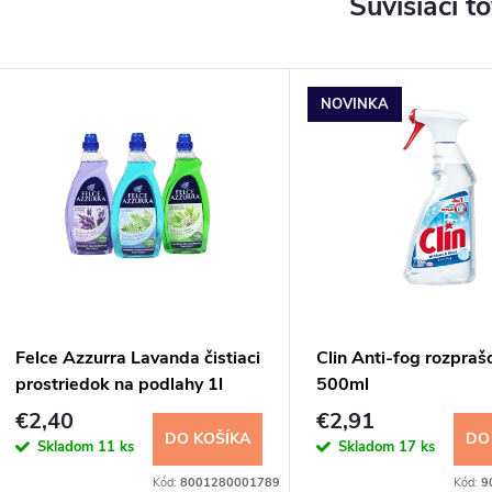
Súvisiaci t
NOVINKA
Felce Azzurra Lavanda čistiaci
Clin Anti-fog rozpraš
prostriedok na podlahy 1l
500ml
€2,40
€2,91
DO KOŠÍKA
DO
Skladom
11 ks
Skladom
17 ks
Kód:
8001280001789
Kód:
9