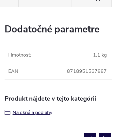
Dodatočné parametre
Hmotnosť
:
1.1 kg
EAN
:
8718951567887
Produkt nájdete v tejto kategórii
Na okná a podlahy