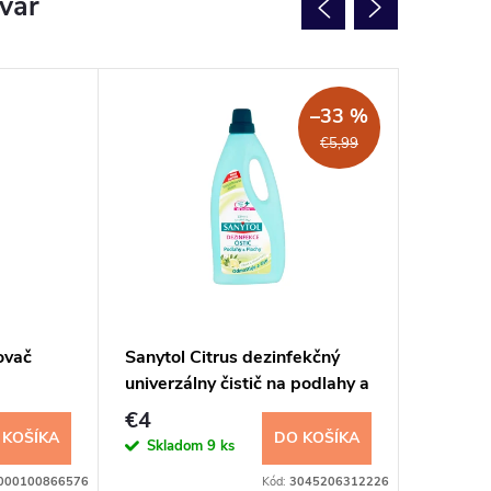
ovar
NOVINK
–33 %
€5,99
ovač
Sanytol Citrus dezinfekčný
AJAX Ult
univerzálny čistič na podlahy a
prostri
plochy 1l
€4
€2,59
 KOŠÍKA
DO KOŠÍKA
Skladom
9 ks
Sklad
000100866576
Kód:
3045206312226