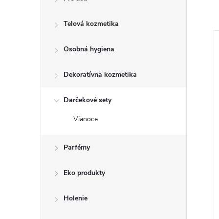
Telová kozmetika
NOVINKA
Osobná hygiena
Dekoratívna kozmetika
Darčekové sety
Vianoce
Parfémy
vý 220 gr. biely
WIXX prášok na čistenie
Lemon 500 g
Eko produkty
€1,55
DO KOŠÍKA
DO KOŠÍKA
Holenie
 ks
Skladom
8 ks
Kód:
8585025507151
Kód:
8588005369961