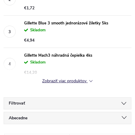
€1,72
Gillette Blue 3 smooth jednorázové žiletky 5ks
Skladom
€4,94
Gillette Mach3 náhradná čepielka 4ks
Skladom
€14,20
Zobraziť viac produktov
Filtrovať
R
Abecedne
a
Najlacnejšie