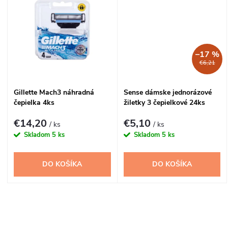
u
u
k
k
t
–17 %
€6,21
t
o
Gillette Mach3 náhradná
Sense dámske jednorázové
o
čepielka 4ks
žiletky 3 čepielkové 24ks
v
v
€14,20
€5,10
/ ks
/ ks
Skladom
5 ks
Skladom
5 ks
DO KOŠÍKA
DO KOŠÍKA
O