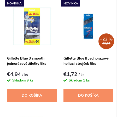
V
NOVINKA
NOVINKA
Najdrahšie
d
ý
Najpredávanejšie
e
p
n
–22 %
i
€2,21
i
s
Gillette Blue 3 smooth
Gillette Blue II Jednorázový
e
jednorázové žiletky 5ks
holiaci strojček 5ks
p
p
€4,94
€1,72
/ ks
/ ks
r
Skladom
9 ks
Skladom
1 ks
r
o
DO KOŠÍKA
DO KOŠÍKA
o
d
d