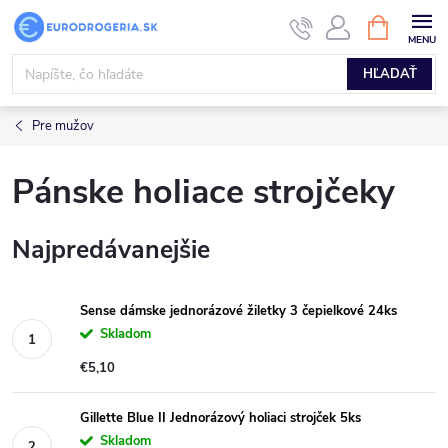
Prejsť
NÁKUPN
KOŠÍK
na
obsah
HĽADAŤ
Pre mužov
Pánske holiace strojčeky
Najpredávanejšie
Sense dámske jednorázové žiletky 3 čepielkové 24ks
Skladom
€5,10
Gillette Blue II Jednorázový holiaci strojček 5ks
Skladom