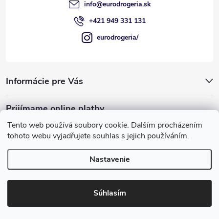
e
k
info
@
eurodrogeria.sk
y
+421 949 331 131
v
eurodrogeria/
ý
p
Informácie pre Vás
i
Prijímame online platby
s
Tento web používá soubory cookie. Dalším procházením
u
tohoto webu vyjadřujete souhlas s jejich používáním.
Nastavenie
Používame COOKIES, ktoré nám umožňujú
Copyright 2026
eurodrogeria
. Všetky práva vyhradené.
Upraviť
poskytovať pre vás lepšie služby.
nastavenie cookies
Súhlasím
Rozumiem