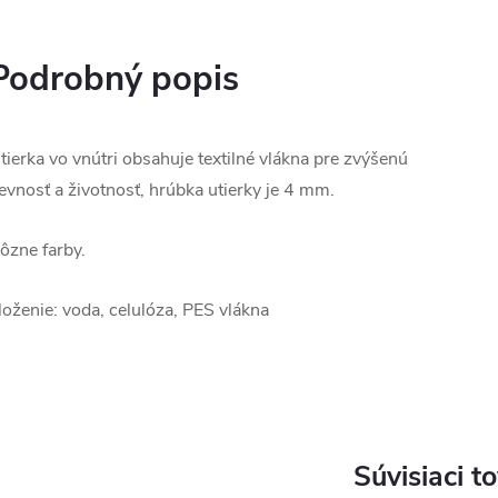
Podrobný popis
tierka vo vnútri obsahuje textilné vlákna pre zvýšenú
evnosť a životnosť, hrúbka utierky je 4 mm.
ôzne farby.
loženie: voda, celulóza, PES vlákna
Súvisiaci t