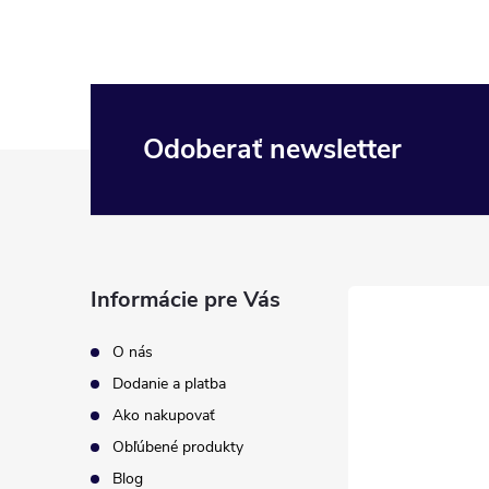
Odoberať newsletter
Z
á
p
Informácie pre Vás
ä
O nás
t
Dodanie a platba
Ako nakupovať
i
Obľúbené produkty
Blog