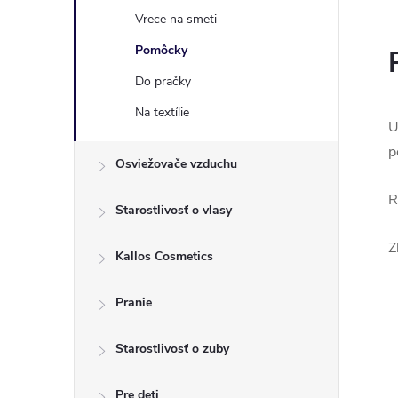
Vrece na smeti
Pomôcky
Do pračky
Na textílie
U
p
Osviežovače vzduchu
R
Starostlivosť o vlasy
Z
Kallos Cosmetics
Pranie
Starostlivosť o zuby
Pre deti