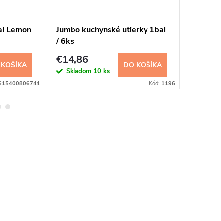
al Lemon
Jumbo kuchynské utierky 1bal
Cif Cre
/ 6ks
€14,86
€2,98
 KOŠÍKA
DO KOŠÍKA
Skladom
10 ks
Sklad
615400806744
Kód:
1196