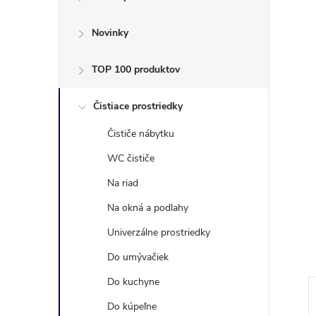
ý
p
Novinky
a
TOP 100 produktov
n
Čistiace prostriedky
Čističe nábytku
e
WC čističe
l
Na riad
Na okná a podlahy
Univerzálne prostriedky
Do umývačiek
Do kuchyne
Do kúpeľne