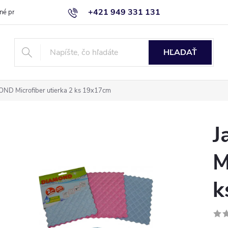
+421 949 331 131
né produkty
Blog
Obchodné podmienky
Kontaktujte nás
HĽADAŤ
OND Microfiber utierka 2 ks 19x17cm
J
M
k