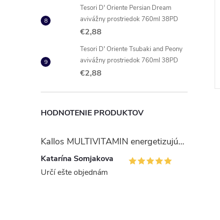
Tesori D' Oriente Persian Dream
avivážny prostriedok 760ml 38PD
infekčný čistič v
Nicky Elite kuchynské utierky
€2,88
kuchyne 750ml
2ks
Tesori D' Oriente Tsubaki and Peony
€4,32
avivážny prostriedok 760ml 38PD
DO KOŠÍKA
DO KOŠÍKA
 ks
Skladom
85 ks
€2,88
Kód:
8411660005199
Kód:
8004260270526
HODNOTENIE PRODUKTOV
Kallos MULTIVITAMIN energetizujúci šampón na vlasy 1 l
Katarína Somjakova
Určí ešte objednám