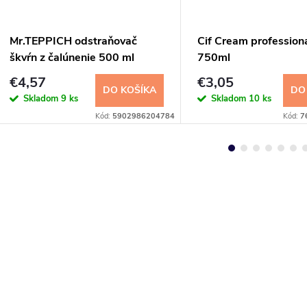
Mr.TEPPICH odstraňovač
Cif Cream profession
škvŕn z čalúnenie 500 ml
750ml
€4,57
€3,05
DO KOŠÍKA
DO
Skladom
9 ks
Skladom
10 ks
Kód:
5902986204784
Kód:
7