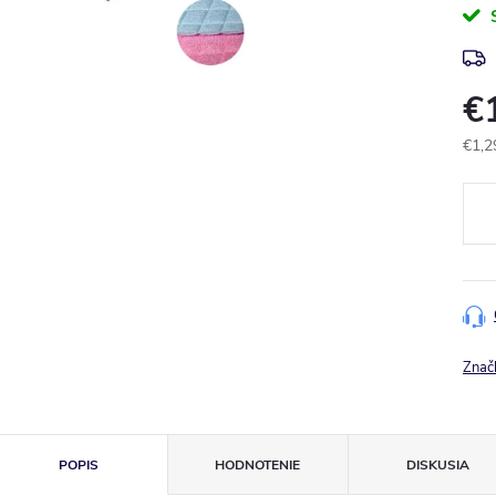
€
€1,2
Jedn
cena
Znač
POPIS
HODNOTENIE
DISKUSIA