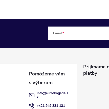
Email
Prijímame o
platby
info
@
eurodrogeria.s
k
+421 949 331 131