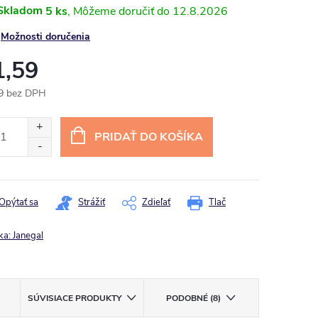
Skladom
5 ks
12.8.2026
Možnosti doručenia
1,59
9 bez DPH
otková
:
PRIDAŤ DO KOŠÍKA
Opýtať sa
Strážiť
Zdieľať
Tlač
ka:
Janegal
SÚVISIACE PRODUKTY
PODOBNÉ (8)