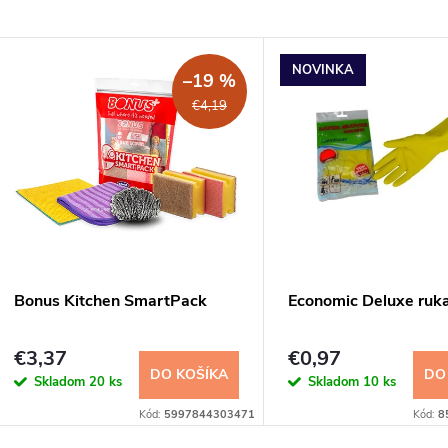
NOVINKA
–19 %
€4,19
Bonus Kitchen SmartPack
Economic Deluxe ruk
€3,37
€0,97
DO KOŠÍKA
DO
Skladom
20 ks
Skladom
10 ks
Kód:
5997844303471
Kód:
8