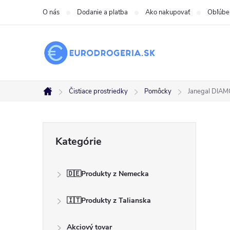
Prejsť
O nás
Dodanie a platba
Ako nakupovať
Obľúbe
na
obsah
Čistiace prostriedky
Pomôcky
Janegal DIAM
Domov
B
Preskočiť
Kategórie
kategórie
o
🇩🇪Produkty z Nemecka
č
🇮🇹Produkty z Talianska
n
Akciový tovar