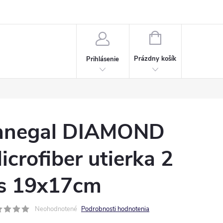
Napísali o nás
Často kladené otázky
Bonusový program
NÁKUPNÝ
KOŠÍK
Prázdny košík
Prihlásenie
anegal DIAMOND
icrofiber utierka 2
s 19x17cm
Neohodnotené
Podrobnosti hodnotenia