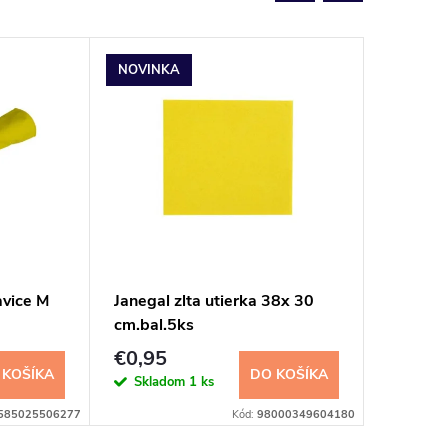
NOVINKA
avice M
Janegal zlta utierka 38x 30
Bolasec
cm.bal.5ks
odvlhčo
€0,95
€5,07
 KOŠÍKA
DO KOŠÍKA
Skladom
1 ks
Sklad
585025506277
Kód:
98000349604180