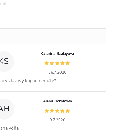
Katarína Szalayová
KS
26.7.2026
jaký zľavový kupón nemáte?
Alena Hornikova
AH
9.7.2026
ásna vôňa