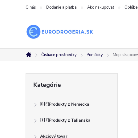
Prejsť
O nás
Dodanie a platba
Ako nakupovať
Obľúbe
na
obsah
Čistiace prostriedky
Pomôcky
Mop strapcový
Domov
B
Preskočiť
Kategórie
kategórie
o
🇩🇪Produkty z Nemecka
č
🇮🇹Produkty z Talianska
n
Akciový tovar