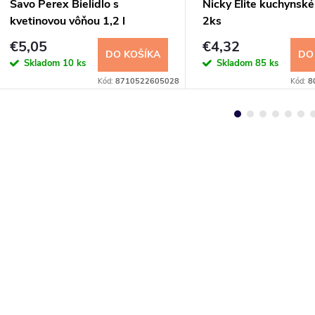
Savo Perex Bielidlo s
Nicky Elite kuchynské
kvetinovou vôňou 1,2 l
2ks
€5,05
€4,32
DO KOŠÍKA
DO
Skladom
10 ks
Skladom
85 ks
Kód:
8710522605028
Kód:
8