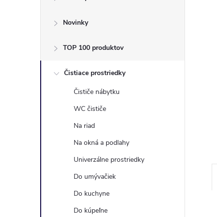
ý
p
Novinky
a
TOP 100 produktov
n
Čistiace prostriedky
Čističe nábytku
e
WC čističe
l
Na riad
Na okná a podlahy
Univerzálne prostriedky
Do umývačiek
Do kuchyne
Do kúpeľne