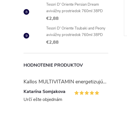
ptus univerzálny
Gekko samoleštiaci krém na
Tesori D' Oriente Persian Dream
lny čistiaci
obuv hnedý 50ml
avivážny prostriedok 760ml 38PD
 700 ml sprej
€1,50
€2,88
DO KOŠÍKA
DO KOŠÍKA
 ks
Skladom
1 ks
Tesori D' Oriente Tsubaki and Peony
Kód:
8720181405785
Kód:
5998466112960
avivážny prostriedok 760ml 38PD
€2,88
HODNOTENIE PRODUKTOV
Kallos MULTIVITAMIN energetizujúci šampón na vlasy 1 l
Katarína Somjakova
Určí ešte objednám