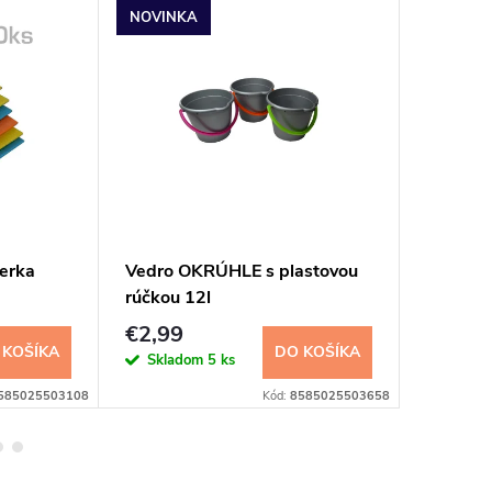
NOVINKA
NOVINK
ierka
Vedro OKRÚHLE s plastovou
Swiffer
rúčkou 12l
podlahu
13 ks
€2,99
€4,70
 KOŠÍKA
DO KOŠÍKA
Skladom
5 ks
Sklad
585025503108
Kód:
8585025503658