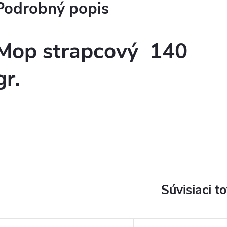
Podrobný popis
Mop strapcový 140
gr.
Súvisiaci t