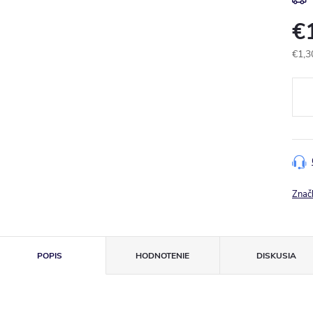
€
€1,3
Jedn
cena
Znač
POPIS
HODNOTENIE
DISKUSIA