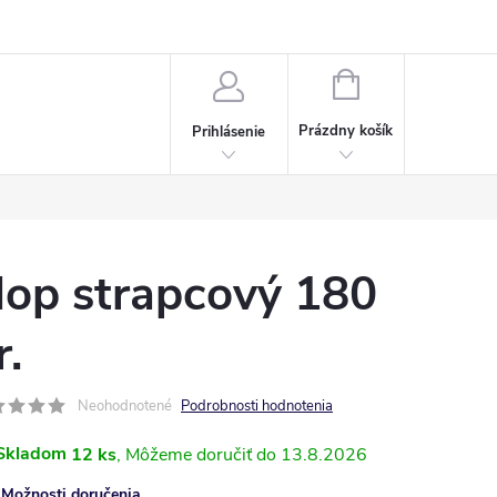
Napísali o nás
Často kladené otázky
Bonusový program
NÁKUPNÝ
KOŠÍK
Prázdny košík
Prihlásenie
op strapcový 180
r.
Neohodnotené
Podrobnosti hodnotenia
Skladom
12 ks
13.8.2026
Možnosti doručenia