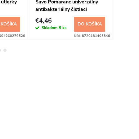
 utierky
Savo Pomaranc univerzálny
VANISH 
antibakteriálny čistiaci
sprej na
prostriedok 700 ml sprej
500 ml
€4,46
€7,83
 KOŠÍKA
DO KOŠÍKA
Skladom
8 ks
Sklad
004260270526
Kód:
8720181405846