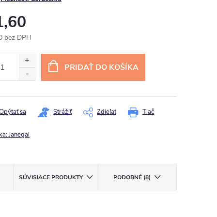
1,60
0 bez DPH
otková
:
PRIDAŤ DO KOŠÍKA
Opýtať sa
Strážiť
Zdieľať
Tlač
ka:
Janegal
SÚVISIACE PRODUKTY
PODOBNÉ (8)