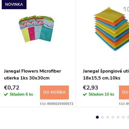
NOVINKA
Janegal Flowers Microfiber
Janegal špongiová ut
utierka 1ks 30x30cm
18x15,5 cm.10ks
€0,72
€2,93
DO KOŠÍKA
DO
Skladom
6 ks
Skladom
10 ks
Kód:
8585025500572
Kód:
8