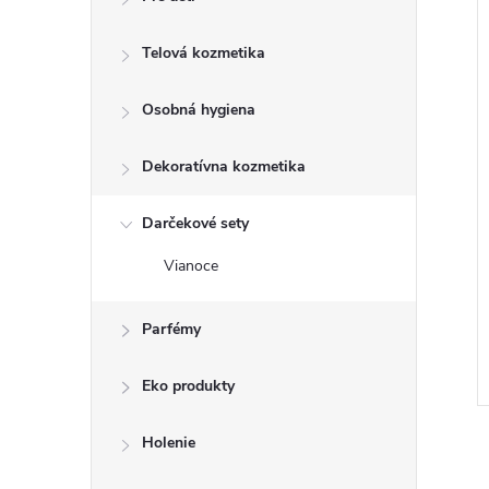
–26 %
Telová kozmetika
€8,89
Osobná hygiena
Dekoratívna kozmetika
Darčekové sety
Vianoce
Y prachovky na
Štipce na prádlo 24ks
hycující prach na
inátové podlahy
€1,05
Parfémy
DO KOŠÍKA
DO KOŠÍKA
 ks
Skladom
9 ks
Eko produkty
Kód:
8001841944982
Kód:
8585025500947
Holenie