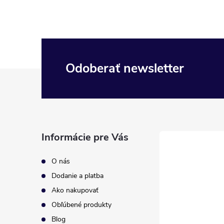
Odoberať newsletter
Z
á
p
Informácie pre Vás
ä
O nás
t
Dodanie a platba
Ako nakupovať
i
Obľúbené produkty
Blog