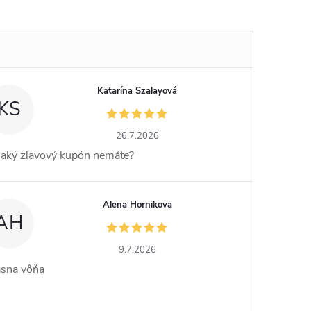
Katarína Szalayová
KS
26.7.2026
jaký zľavový kupón nemáte?
Alena Hornikova
AH
9.7.2026
ásna vôňa