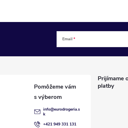
Email
Prijímame o
platby
info
@
eurodrogeria.s
k
+421 949 331 131