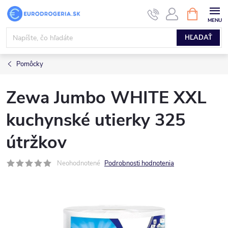
Prejsť
NÁKUPN
KOŠÍK
na
obsah
HĽADAŤ
Pomôcky
Zewa Jumbo WHITE XXL
kuchynské utierky 325
útržkov
Neohodnotené
Podrobnosti hodnotenia