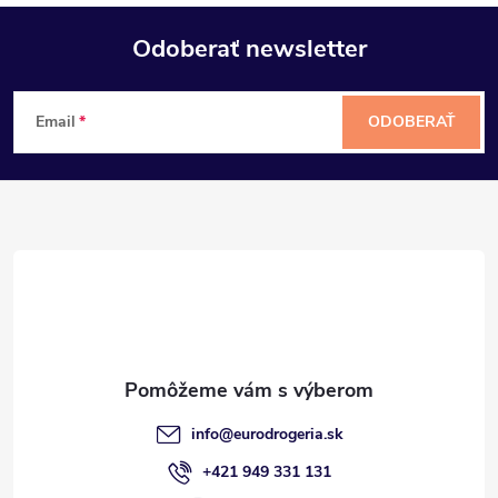
Odoberať newsletter
Z
Email
ODOBERAŤ
á
p
ä
t
i
e
info
@
eurodrogeria.sk
+421 949 331 131