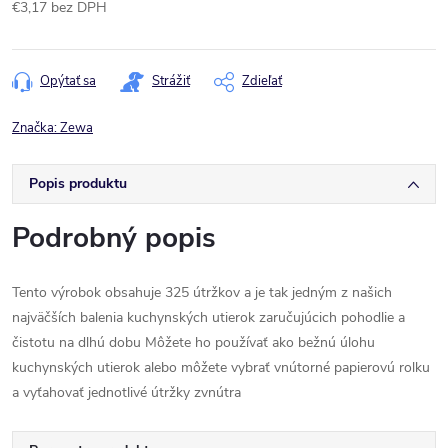
€3,17 bez DPH
Jednotková
cena:
Opýtať sa
Strážiť
Zdieľať
Značka:
Zewa
Popis produktu
Podrobný popis
Tento výrobok obsahuje 325 útržkov a je tak jedným z našich
najväčších balenia kuchynských utierok zaručujúcich pohodlie a
čistotu na dlhú dobu Môžete ho používať ako bežnú úlohu
kuchynských utierok alebo môžete vybrať vnútorné papierovú rolku
a vyťahovať jednotlivé útržky zvnútra