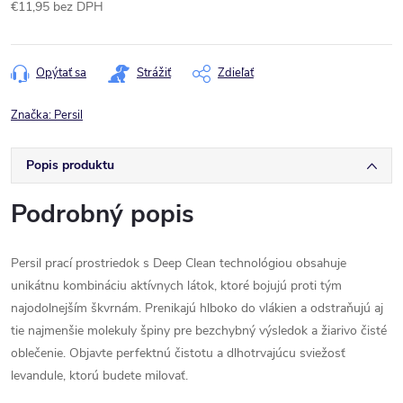
€11,95 bez DPH
Jednotková
cena:
Opýtať sa
Strážiť
Zdieľať
Značka:
Persil
Popis produktu
Podrobný popis
Persil prací prostriedok s Deep Clean technológiou obsahuje
unikátnu kombináciu aktívnych látok, ktoré bojujú proti tým
najodolnejším škvrnám. Prenikajú hlboko do vlákien a odstraňujú aj
tie najmenšie molekuly špiny pre bezchybný výsledok a žiarivo čisté
oblečenie. Objavte perfektnú čistotu a dlhotrvajúcu sviežosť
levandule, ktorú budete milovať.