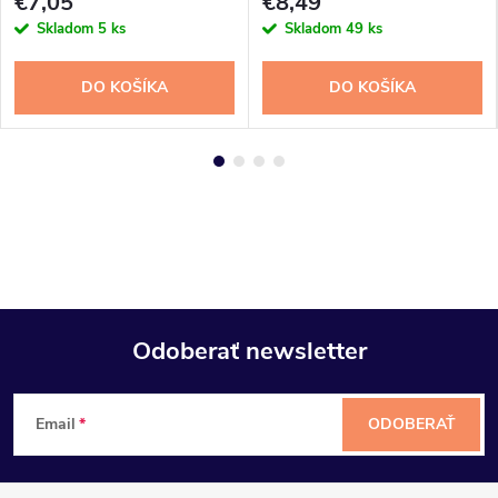
€7,05
€8,49
Skladom
5 ks
Skladom
49 ks
DO KOŠÍKA
DO KOŠÍKA
Odoberať newsletter
Z
Email
ODOBERAŤ
á