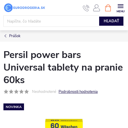
Prejsť
NÁKUPN
KOŠÍK
na
obsah
HĽADAŤ
Prášok
Persil power bars
Universal tablety na pranie
60ks
Neohodnotené
Podrobnosti hodnotenia
NOVINKA