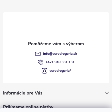
p
ä
t
i
e
info
@
eurodrogeria.sk
+421 949 331 131
eurodrogeria/
Informácie pre Vás
Prijímame online platby