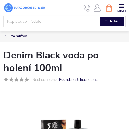
Prejsť
NÁKUPN
KOŠÍK
na
obsah
HĽADAŤ
Pre mužov
Denim Black voda po
holení 100ml
Neohodnotené
Podrobnosti hodnotenia