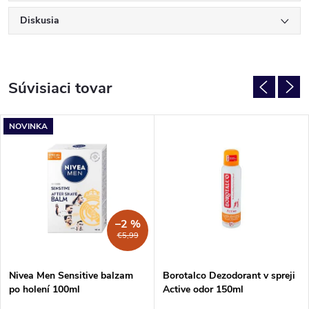
Diskusia
Súvisiaci tovar
NOVINKA
–2 %
€5,99
Nivea Men Sensitive balzam
Borotalco Dezodorant v spreji
po holení 100ml
Active odor 150ml