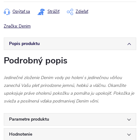
cena:
Opýtať sa
Strážiť
Zdieľať
Značka:
Denim
Popis produktu
Podrobný popis
Jedinečné zloženie Denim vody po holení s jedinečnou vôňou
zanechá Vašu pleť prirodzene jemnú, hebkú a vláčnu. Okamžite
upokojuje práve oholenú pokožku a pomáha ju upokojiť. Pokožka je
svieža a posilnená vďaka podmanivej Denim vôni.
Parametre produktu
Hodnotenie