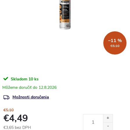
–11 %
€5,10
Skladom
10 ks
12.8.2026
Možnosti doručenia
€5,10
€4,49
€3,65 bez DPH