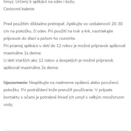
hmyz. Určený k aplikácii na odev i kožu.
Cestovné balenie
Pred použitím dôkladne pretrepať. Aplikujte vo vzdialenosti 20-30
cm na pokožku, či odev. Pri použití na tvár a krk, nastriekajte
prípravok do dlaní a potom ho rozotrite.
Pri priamej aplikácii u detí do 12 rokov je možné prípravok aplikovať
maximálne 1x denne.
U detí starších ako 12 rokov a dospelých je možné prípravok
aplikovať maximálne 2x denne.
Upozornenie:
Neaplikujte na nadmerne opálenú alebo porušenú
pokožku. Pri podráždení kože prerušiť používanie. V prípade
kontaktu s očami je potrebné ihneď ich umyť s veľkým množstvom
vody.