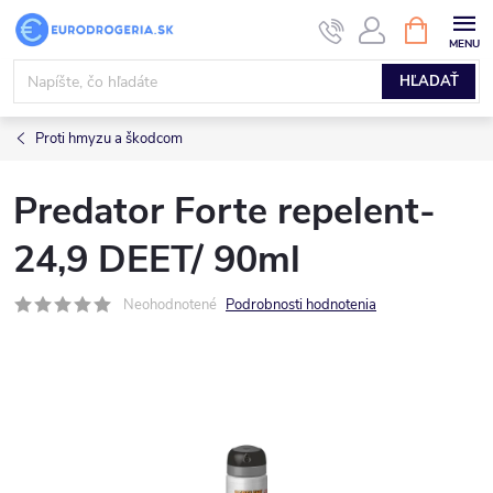
Prejsť
NÁKUPN
KOŠÍK
na
obsah
HĽADAŤ
Proti hmyzu a škodcom
Predator Forte repelent-
24,9 DEET/ 90ml
Neohodnotené
Podrobnosti hodnotenia