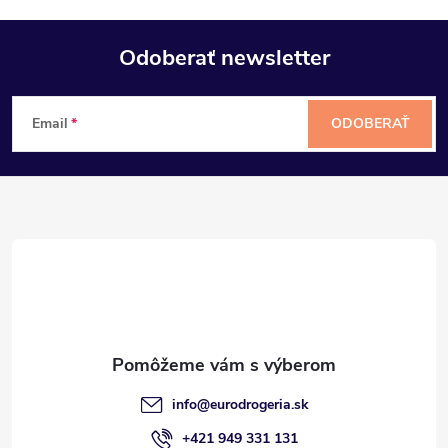
Odoberať newsletter
Z
Email
ODOBERAŤ
á
p
ä
t
i
e
info
@
eurodrogeria.sk
+421 949 331 131