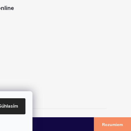
nline
Súhlasím
Rozumiem