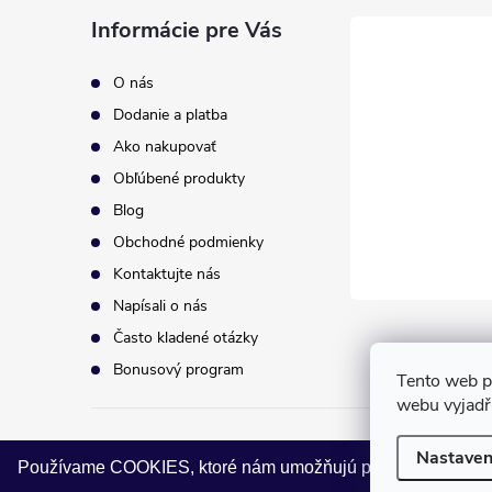
p
Informácie pre Vás
ä
O nás
t
Dodanie a platba
Ako nakupovať
i
Obľúbené produkty
Blog
e
Obchodné podmienky
Kontaktujte nás
Napísali o nás
Často kladené otázky
Bonusový program
Tento web p
webu vyjadřu
Copyright 2026
eurodrogeria
. Všetky práva vyhradené.
Upravi
Nastaven
Používame COOKIES, ktoré nám umožňujú poskytovať pre vás