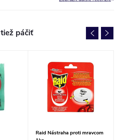
NOVINK
Raid Nástraha proti mravcom
BROS el