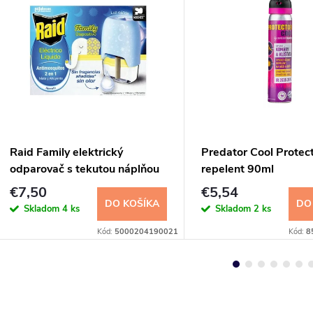
Raid Family elektrický
Predator Cool Protec
odparovač s tekutou náplňou
repelent 90ml
27ml 45 nocí
€7,50
€5,54
DO KOŠÍKA
DO
Skladom
4 ks
Skladom
2 ks
Kód:
5000204190021
Kód:
8