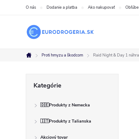
Prejsť
O nás
Dodanie a platba
Ako nakupovať
Obľúbe
na
obsah
Proti hmyzu a škodcom
Raid Night & Day 1 náhr
Domov
B
Preskočiť
Kategórie
kategórie
o
🇩🇪Produkty z Nemecka
č
🇮🇹Produkty z Talianska
n
Akciový tovar