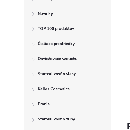
ý
p
Novinky
a
TOP 100 produktov
n
Čistiace prostriedky
e
Osviežovače vzduchu
l
Starostlivosť o vlasy
Kallos Cosmetics
Pranie
Starostlivosť o zuby