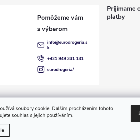
Prijímame o
platby
info
@
eurodrogeria.s
k
+421 949 331 131
eurodrogeria/
oužívá soubory cookie. Dalším procházením tohoto
jete souhlas s jejich používáním.
ť nastavenie cookies
ie
 lepšie služby.