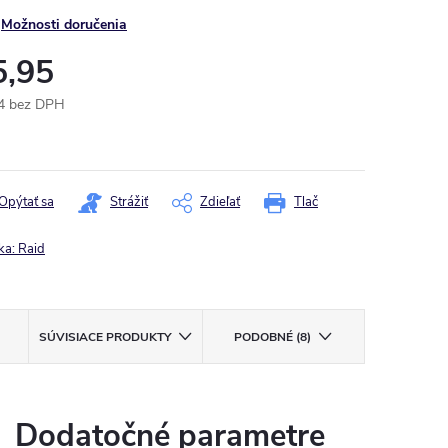
Možnosti doručenia
5,95
4 bez DPH
otková
:
Opýtať sa
Strážiť
Zdieľať
Tlač
ka:
Raid
SÚVISIACE PRODUKTY
PODOBNÉ (8)
Dodatočné parametre