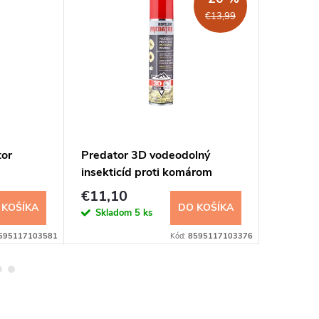
€13,99
tor
Predator 3D vodeodolný
Biolit P
insekticíd proti komárom
400 ml
400ml
€11,10
€6,85
 KOŠÍKA
DO KOŠÍKA
Skladom
5 ks
Sklad
595117103581
Kód:
8595117103376