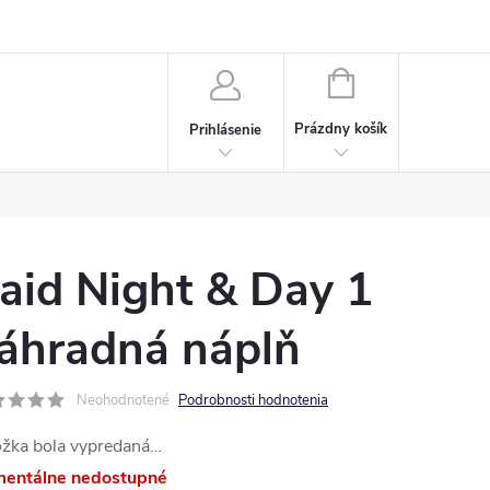
Napísali o nás
Často kladené otázky
Bonusový program
NÁKUPNÝ
KOŠÍK
Prázdny košík
Prihlásenie
aid Night & Day 1
áhradná náplň
Neohodnotené
Podrobnosti hodnotenia
ožka bola vypredaná…
entálne nedostupné