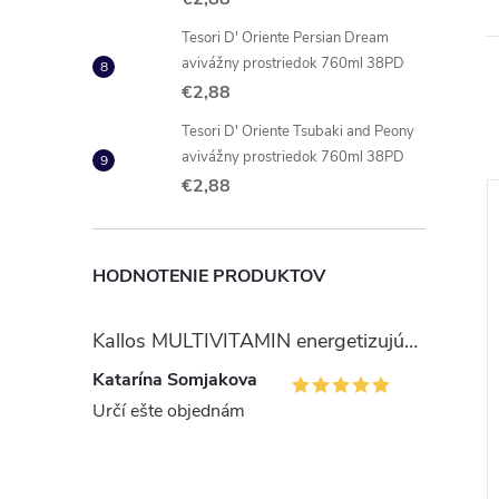
Tesori D' Oriente Persian Dream
avivážny prostriedok 760ml 38PD
€2,88
Tesori D' Oriente Tsubaki and Peony
avivážny prostriedok 760ml 38PD
€2,88
HODNOTENIE PRODUKTOV
Kallos MULTIVITAMIN energetizujúci šampón na vlasy 1 l
Katarína Somjakova
Určí ešte objednám
loha repelent 90ml
Predator repelent VAPO