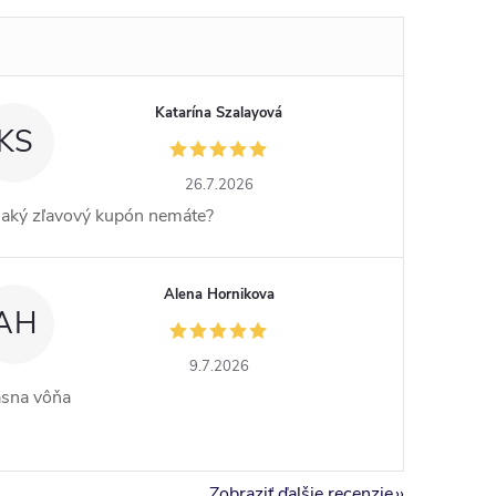
Katarína Szalayová
KS
26.7.2026
jaký zľavový kupón nemáte?
Alena Hornikova
AH
9.7.2026
ásna vôňa
Zobraziť ďalšie recenzie