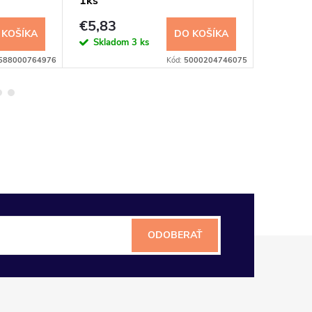
1ks
pre det
náplň 4
€5,83
€8,45
 KOŠÍKA
DO KOŠÍKA
Skladom
3 ks
Sklad
588000764976
Kód:
5000204746075
ODOBERAŤ