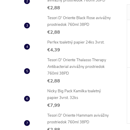
avivážny prostriedok 760ml 38PD
€2,88
Tesori D' Oriente Black Rose avivážny
prostriedok 760ml 38PD
€2,88
Perfex toaletný papier 24ks 3vrst.
€4,39
Tesori D' Oriente Thalasso Therapy
Antibacterial avivážny prostriedok
760ml 38PD
€2,88
Nicky Big Pack Kamilka toaletný
papier 3vrst. 32ks
€7,99
Tesori D' Oriente Hammam avivážny
prostriedok 760ml 38PD
€2,88