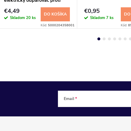
elektrický odparovač proti
komárom 30ks
€4,49
€0,95
DO KOŠÍKA
DO
Skladom
20 ks
Skladom
7 ks
Kód:
5000204358001
Kód:
8
Email