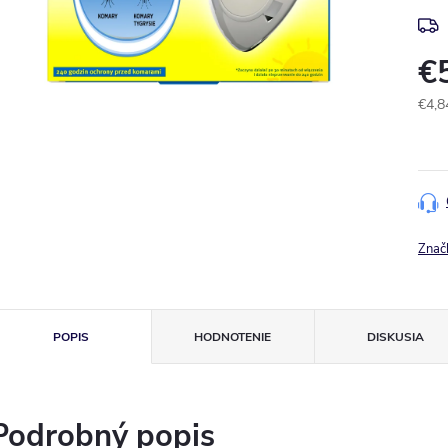
€
€4,8
Jedn
cena
Znač
POPIS
HODNOTENIE
DISKUSIA
Podrobný popis