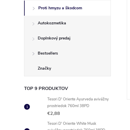
Proti hmyzu a škodcom
Autokozmetika
Doplnkový predaj
Bestsellers
xtra proti mravcom
Ralak na hlodavce 135g
Značky
€2,41
DO KOŠÍKA
DO KOŠÍKA
 ks
Skladom
17 ks
TOP 9 PRODUKTOV
Kód:
8594021251753
Kód:
8005831063394
Tesori D' Oriente Ayurveda avivážny
prostriedok 760ml 38PD
€2,88
Tesori D' Oriente White Musk