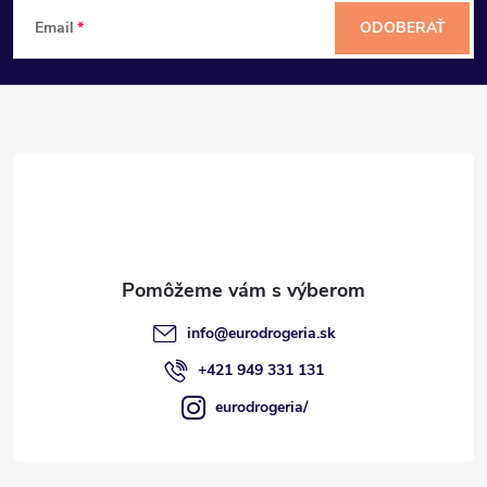
Z
Email
ODOBERAŤ
á
p
ä
t
i
e
info
@
eurodrogeria.sk
+421 949 331 131
eurodrogeria/