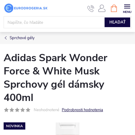
Prejsť
NÁKUPN
KOŠÍK
na
obsah
HĽADAŤ
Sprchové gély
Adidas Spark Wonder
Force & White Musk
Sprchovy gél dámsky
400ml
Neohodnotené
Podrobnosti hodnotenia
NOVINKA