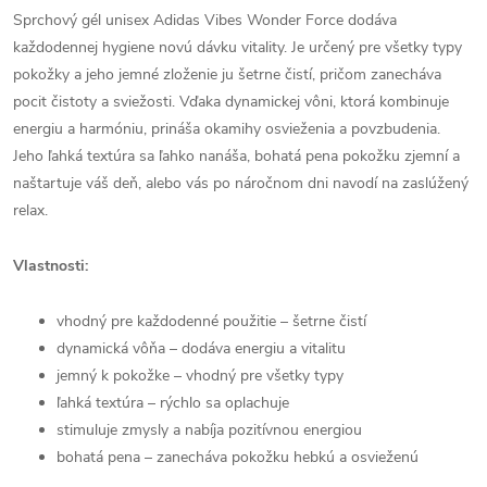
Sprchový gél unisex Adidas Vibes Wonder Force dodáva
každodennej hygiene novú dávku vitality. Je určený pre všetky typy
pokožky a jeho jemné zloženie ju šetrne čistí, pričom zanecháva
pocit čistoty a sviežosti. Vďaka dynamickej vôni, ktorá kombinuje
energiu a harmóniu, prináša okamihy osvieženia a povzbudenia.
Jeho ľahká textúra sa ľahko nanáša, bohatá pena pokožku zjemní a
naštartuje váš deň, alebo vás po náročnom dni navodí na zaslúžený
relax.
Vlastnosti:
vhodný pre každodenné použitie – šetrne čistí
dynamická vôňa – dodáva energiu a vitalitu
jemný k pokožke – vhodný pre všetky typy
ľahká textúra – rýchlo sa oplachuje
stimuluje zmysly a nabíja pozitívnou energiou
bohatá pena – zanecháva pokožku hebkú a osvieženú