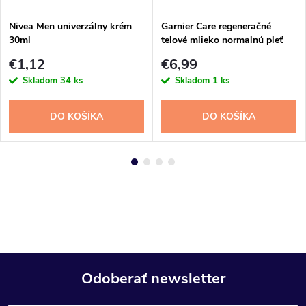
Nivea Men univerzálny krém
Garnier Care regeneračné
30ml
telové mlieko normalnú pleť
aloe 400ml
€1,12
€6,99
Skladom
34 ks
Skladom
1 ks
DO KOŠÍKA
DO KOŠÍKA
Odoberať newsletter