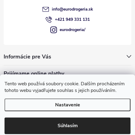
e
info
@
eurodrogeria.sk
+421 949 331 131
eurodrogeria/
Informácie pre Vás
Prijímame online platby
Tento web používá soubory cookie. Dalším procházením
tohoto webu vyjadřujete souhlas s jejich používáním.
Nastavenie
Používame COOKIES, ktoré nám umožňujú
Copyright 2026
eurodrogeria
. Všetky práva vyhradené.
Upraviť
poskytovať pre vás lepšie služby.
nastavenie cookies
Súhlasím
Rozumiem