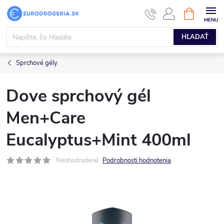
Prejsť
NÁKUPN
KOŠÍK
na
obsah
HĽADAŤ
Sprchové gély
Dove sprchový gél
Men+Care
Eucalyptus+Mint 400ml
Neohodnotené
Podrobnosti hodnotenia