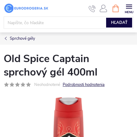
Prejsť
NÁKUPN
KOŠÍK
na
obsah
HĽADAŤ
Sprchové gély
Old Spice Captain
sprchový gél 400ml
Neohodnotené
Podrobnosti hodnotenia