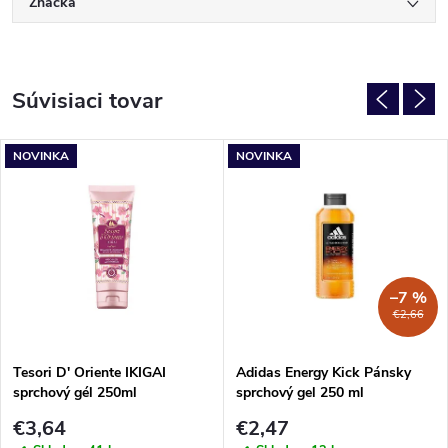
Značka
Súvisiaci tovar
NOVINKA
NOVINKA
–7 %
€2,66
Tesori D' Oriente IKIGAI
Adidas Energy Kick Pánsky
sprchový gél 250ml
sprchový gel 250 ml
€3,64
€2,47