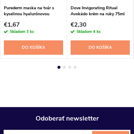
Purederm maska na tvár s
Dove Invigorating Ritual
kyselinou hyalurónovou
Avokádo krém na ruky 75ml
€1,67
€2,30
Skladom
3 ks
Skladom
4 ks
DO KOŠÍKA
DO KOŠÍKA
Odoberať newsletter
Z