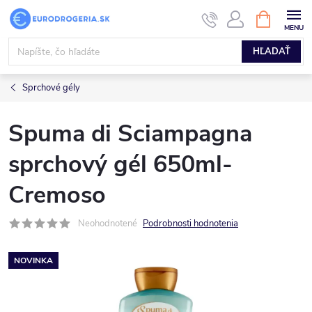
Prejsť
NÁKUPN
KOŠÍK
na
obsah
HĽADAŤ
Sprchové gély
Spuma di Sciampagna
sprchový gél 650ml-
Cremoso
Neohodnotené
Podrobnosti hodnotenia
NOVINKA