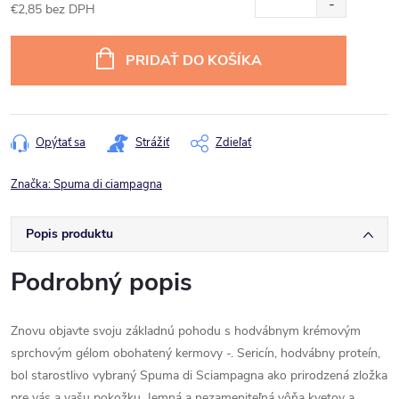
€2,85 bez DPH
Jednotková
cena:
PRIDAŤ DO KOŠÍKA
Opýtať sa
Strážiť
Zdieľať
Značka:
Spuma di ciampagna
Popis produktu
Podrobný popis
Znovu objavte svoju základnú pohodu s hodvábnym krémovým
sprchovým gélom obohatený kermovy -. Sericín, hodvábny proteín,
bol starostlivo vybraný Spuma di Sciampagna ako prirodzená zložka
pre vás a vašu pokožku. Jemná a nezameniteľná vôňa kvetov a