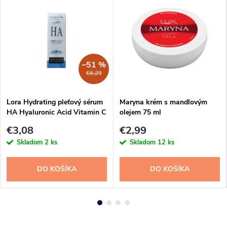
–51 %
€6,29
Lora Hydrating pleťový sérum
Maryna krém s mandlovým
HA Hyaluronic Acid Vitamin C
olejem 75 ml
E 30ml
€3,08
€2,99
Skladom
2 ks
Skladom
12 ks
DO KOŠÍKA
DO KOŠÍKA