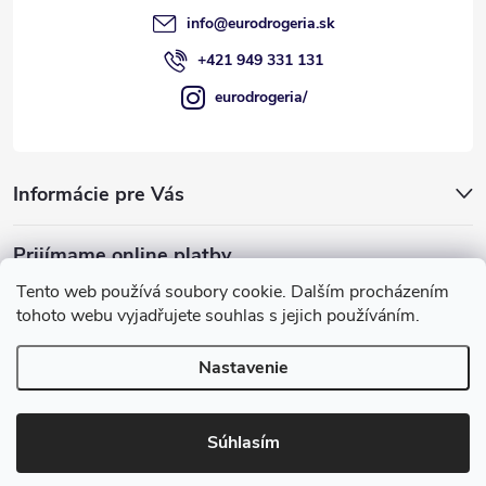
e
info
@
eurodrogeria.sk
+421 949 331 131
eurodrogeria/
Informácie pre Vás
Prijímame online platby
Tento web používá soubory cookie. Dalším procházením
tohoto webu vyjadřujete souhlas s jejich používáním.
Nastavenie
Používame COOKIES, ktoré nám umožňujú
Copyright 2026
eurodrogeria
. Všetky práva vyhradené.
Upraviť
poskytovať pre vás lepšie služby.
nastavenie cookies
Súhlasím
Rozumiem