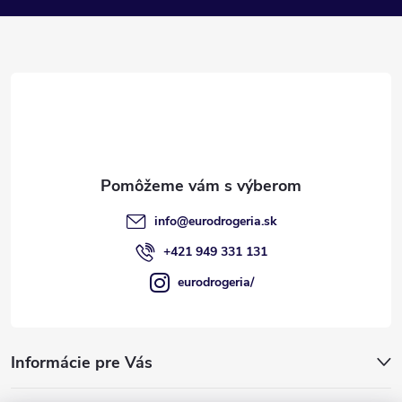
p
ä
t
i
e
info
@
eurodrogeria.sk
+421 949 331 131
eurodrogeria/
Informácie pre Vás