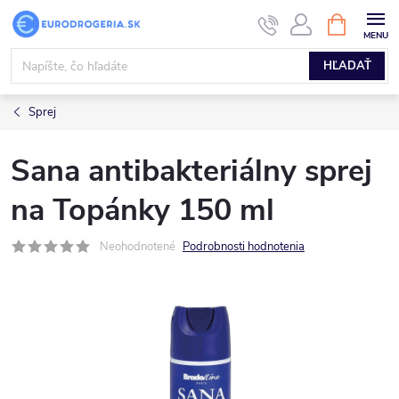
Prejsť
NÁKUPN
KOŠÍK
na
obsah
HĽADAŤ
Sprej
Sana antibakteriálny sprej
na Topánky 150 ml
Neohodnotené
Podrobnosti hodnotenia