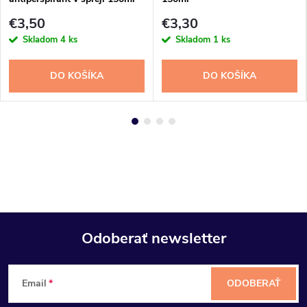
€3,50
€3,30
Skladom
4 ks
Skladom
1 ks
DO KOŠÍKA
DO KOŠÍKA
Odoberať newsletter
Z
Email
ODOBERAŤ
á